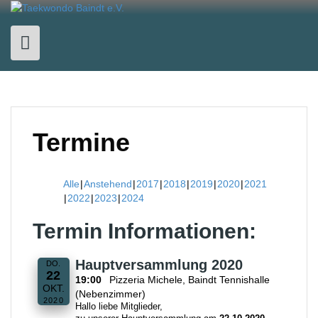
Skip
to
content
Termine
Alle
Anstehend
2017
2018
2019
2020
2021
2022
2023
2024
Termin Informationen:
Hauptversammlung 2020
DO.
22
19:00
Pizzeria Michele, Baindt Tennishalle
OKT.
(Nebenzimmer)
2020
Hallo liebe Mitglieder,