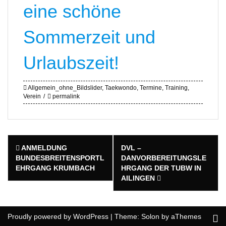
eine schöne
Sommerzeit und
Urlaubszeit!
Allgemein_ohne_Bildslider
,
Taekwondo
,
Termine
,
Training
,
Verein
permalink
Post
ANMELDUNG
DVL –
navigation
BUNDESBREITENSPORTL
DANVORBEREITUNGSLE
EHRGANG KRUMBACH
HRGANG DER TUBW IN
AILINGEN
Proudly powered by WordPress
|
Theme:
Solon
by aThemes