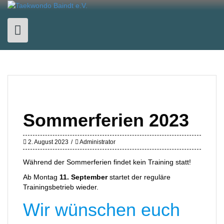
Skip
to
content
Sommerferien 2023
2. August 2023
Administrator
Während der Sommerferien findet kein Training statt!
Ab Montag
11. September
startet der reguläre
Trainingsbetrieb wieder.
Wir wünschen euch