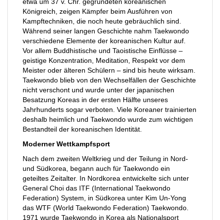
etwa um 37 v. Chr. gegründeten koreanischen
Königreich, zeigen Kämpfer beim Ausführen von
Kampftechniken, die noch heute gebräuchlich sind.
Während seiner langen Geschichte nahm Taekwondo
verschiedene Elemente der koreanischen Kultur auf.
Vor allem Buddhistische und Taoistische Einflüsse –
geistige Konzentration, Meditation, Respekt vor dem
Meister oder älteren Schülern – sind bis heute wirksam.
Taekwondo blieb von den Wechselfällen der Geschichte
nicht verschont und wurde unter der japanischen
Besatzung Koreas in der ersten Hälfte unseres
Jahrhunderts sogar verboten. Viele Koreaner trainierten
deshalb heimlich und Taekwondo wurde zum wichtigen
Bestandteil der koreanischen Identität.
Moderner Wettkampfsport
Nach dem zweiten Weltkrieg und der Teilung in Nord-
und Südkorea, begann auch für Taekwondo ein
geteiltes Zeitalter. In Nordkorea entwickelte sich unter
General Choi das ITF (International Taekwondo
Federation) System, in Südkorea unter Kim Un-Yong
das WTF (World Taekwondo Federation) Taekwondo.
1971 wurde Taekwondo in Korea als Nationalsport