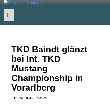
Skip
to
content
TKD Baindt glänzt
bei Int. TKD
Mustang
Championship in
Vorarlberg
19. Mai 2024
Marlies