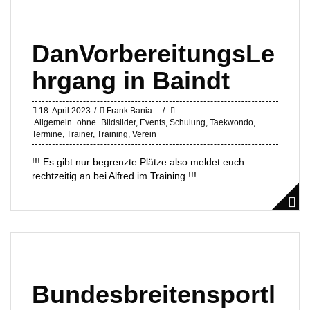
DanVorbereitungsLe
hrgang in Baindt
18. April 2023
Frank Bania
Allgemein_ohne_Bildslider
,
Events
,
Schulung
,
Taekwondo
,
Termine
,
Trainer
,
Training
,
Verein
!!! Es gibt nur begrenzte Plätze also meldet euch
rechtzeitig an bei Alfred im Training !!!
Bundesbreitensportl