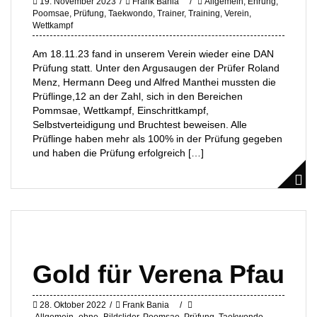
19. November 2023
Frank Bania
Allgemein
,
Ehrung
,
Poomsae
,
Prüfung
,
Taekwondo
,
Trainer
,
Training
,
Verein
,
Wettkampf
Am 18.11.23 fand in unserem Verein wieder eine DAN
Prüfung statt. Unter den Argusaugen der Prüfer Roland
Menz, Hermann Deeg und Alfred Manthei mussten die
Prüflinge,12 an der Zahl, sich in den Bereichen
Pommsae, Wettkampf, Einschrittkampf,
Selbstverteidigung und Bruchtest beweisen. Alle
Prüflinge haben mehr als 100% in der Prüfung gegeben
und haben die Prüfung erfolgreich […]
Gold für Verena Pfau
28. Oktober 2022
Frank Bania