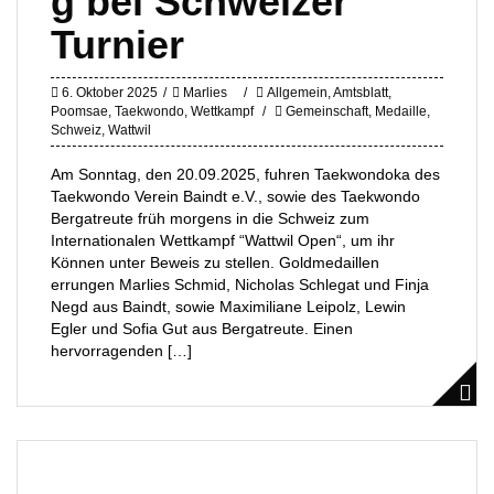
g bei Schweizer
Turnier
6. Oktober 2025
Marlies
Allgemein
,
Amtsblatt
,
Poomsae
,
Taekwondo
,
Wettkampf
Gemeinschaft
,
Medaille
,
Schweiz
,
Wattwil
Am Sonntag, den 20.09.2025, fuhren Taekwondoka des
Taekwondo Verein Baindt e.V., sowie des Taekwondo
Bergatreute früh morgens in die Schweiz zum
Internationalen Wettkampf “Wattwil Open“, um ihr
Können unter Beweis zu stellen. Goldmedaillen
errungen Marlies Schmid, Nicholas Schlegat und Finja
Negd aus Baindt, sowie Maximiliane Leipolz, Lewin
Egler und Sofia Gut aus Bergatreute. Einen
hervorragenden […]