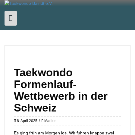
Skip
to
content
Taekwondo
Formenlauf-
Wettbewerb in der
Schweiz
8. April 2025
Marlies
Es ging früh am Morgen los. Wir fuhren knappe zwei