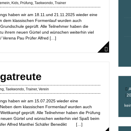
gemein
,
Kids
,
Prüfung
,
Taekwondo
,
Trainer
ings haben wir am 18.11.und 21.11.2025 wieder eine
ben dem klassischen Formenlauf wurden auch
 Grundschule geprüft. Alle Teilnehmer haben die
 zu ihrem neuen Gürtel und wünschen weiterhin viel
/ Verena Pau Prüfer Alfred […]
gatreute
A
ung
,
Taekwondo
,
Trainer
,
Verein
2
ings haben wir am 15.07.2025 wieder eine
kei
n. Neben dem klassischen Formenlauf wurden auch
d Wettkampf geprüft. Alle Teilnehmer haben die Prüfung
m neuen Gürtel und wünschen weiterhin viel Spaß beim
Prüfer Alfred Manthei Schäfer Benedikt […]