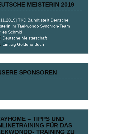
EUTSCHE MEISTERIN 2019
.11.2019] TKD Baindt stellt Deutsche
sterin im Taekwondo Synchron-Team
lies Schmid
Deutsche Meisterschaft
Eintrag Goldene Buch
NSERE SPONSOREN
TAYHOME – TIPPS UND
NLINETRAINING FÜR DAS
AEKWONDO- TRAINING ZU