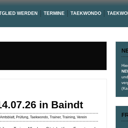
TGLIED WERDEN
TERMINE
TAEKWONDO
TAEKWO
N
Hie
NE
und
ver
(Ka
4.07.26 in Baindt
F
Amtsblatt
,
Prüfung
,
Taekwondo
,
Trainer
,
Training
,
Verein