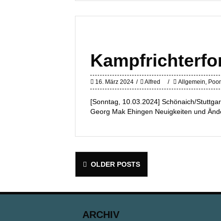
Kampfrichterfo
16. März 2024
Alfred
Allgemein
,
Poo
[Sonntag, 10.03.2024] Schönaich/Stuttg
Georg Mak Ehingen Neuigkeiten und Änd
Posts
OLDER POSTS
navigation
ARCHIV