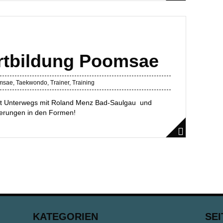
rtbildung Poomsae
msae
,
Taekwondo
,
Trainer
,
Training
art Unterwegs mit Roland Menz Bad-Saulgau und
erungen in den Formen!
KATEGORIEN
SEI