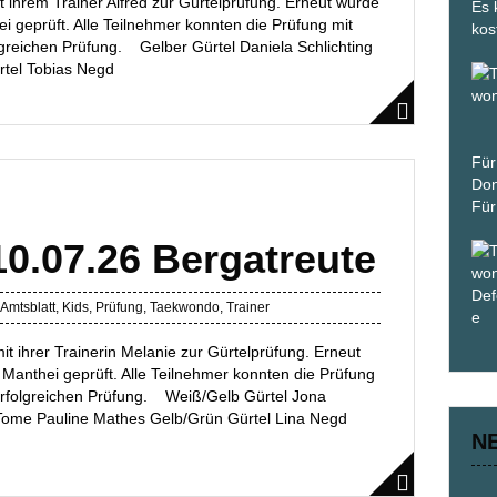
 ihrem Trainer Alfred zur Gürtelprüfung. Erneut wurde
Es 
i geprüft. Alle Teilnehmer konnten die Prüfung mit
kos
lgreichen Prüfung. Gelber Gürtel Daniela Schlichting
rtel Tobias Negd
Für
Don
Für
10.07.26 Bergatreute
Amtsblatt
,
Kids
,
Prüfung
,
Taekwondo
,
Trainer
t ihrer Trainerin Melanie zur Gürtelprüfung. Erneut
Manthei geprüft. Alle Teilnehmer konnten die Prüfung
 erfolgreichen Prüfung. Weiß/Gelb Gürtel Jona
 Tome Pauline Mathes Gelb/Grün Gürtel Lina Negd
N