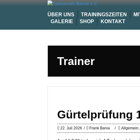
Skip
to
ÜBER UNS
TRAININGSZEITEN
MI
content
GALERIE
SHOP
KONTAKT
Trainer
Gürtelprüfung 1
22. Juli 2026
Frank Bania
Allgemein
,