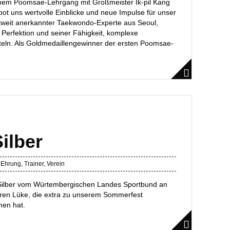
einem Poomsae-Lehrgang mit Großmeister Ik-pil Kang
bot uns wertvolle Einblicke und neue Impulse für unser
eltweit anerkannter Taekwondo-Experte aus Seoul,
 Perfektion und seiner Fähigkeit, komplexe
teln. Als Goldmedaillengewinner der ersten Poomsae-
ilber
,
Ehrung
,
Trainer
,
Verein
Silber vom Würtembergischen Landes Sportbund an
aren Lüke, die extra zu unserem Sommerfest
en hat.