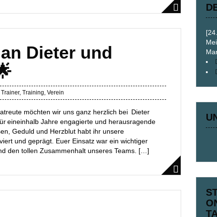
D
[24
Mei
an Dieter und
Mar
🌟
,
Trainer
,
Training
,
Verein
reute möchten wir uns ganz herzlich bei Dieter
U
ür eineinhalb Jahre engagierte und herausragende
sen, Geduld und Herzblut habt ihr unsere
viert und geprägt. Euer Einsatz war ein wichtiger
nd den tollen Zusammenhalt unseres Teams. […]
S
O
T