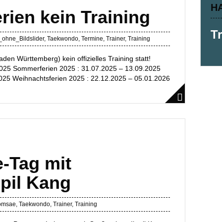
H
erien kein Training
T
_ohne_Bildslider
,
Taekwondo
,
Termine
,
Trainer
,
Training
aden Württemberg) kein offizielles Training statt!
.2025 Sommerferien 2025 : 31.07.2025 – 13.09.2025
2025 Weihnachtsferien 2025 : 22.12.2025 – 05.01.2026
-Tag mit
-pil Kang
omsae
,
Taekwondo
,
Trainer
,
Training