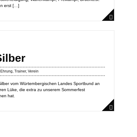
n erst […]
ilber
,
Ehrung
,
Trainer
,
Verein
Silber vom Würtembergischen Landes Sportbund an
aren Lüke, die extra zu unserem Sommerfest
en hat.