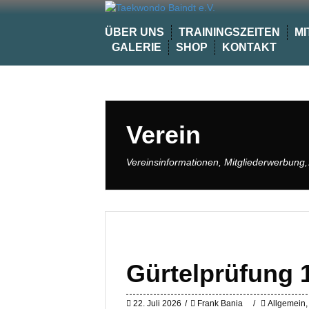
Skip
to
ÜBER UNS
TRAININGSZEITEN
MI
content
GALERIE
SHOP
KONTAKT
Verein
Vereinsinformationen, Mitgliederwerbung
Gürtelprüfung 1
22. Juli 2026
Frank Bania
Allgemein
,