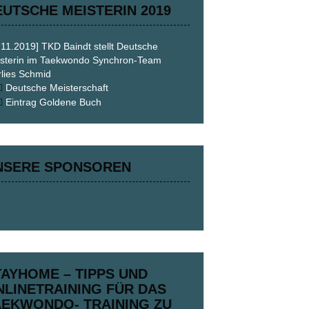
EUTSCHE MEISTERIN 2019
.11.2019] TKD Baindt stellt Deutsche
sterin im Taekwondo Synchron-Team
lies Schmid
Deutsche Meisterschaft
Eintrag Goldene Buch
NSERE SPONSOREN
TAYHOME – TIPPS UND
NLINETRAINING FÜR DAS
AEKWONDO- TRAINING ZU