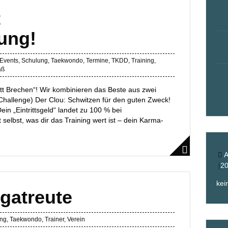
t
gung!
Events
,
Schulung
,
Taekwondo
,
Termine
,
TKDD
,
Training
,
aß
tt Brechen“! Wir kombinieren das Beste aus zwei
Challenge) Der Clou: Schwitzen für den guten Zweck!
in „Eintrittsgeld“ landet zu 100 % bei
selbst, was dir das Training wert ist – dein Karma-
A
2
kei
gatreute
ung
,
Taekwondo
,
Trainer
,
Verein