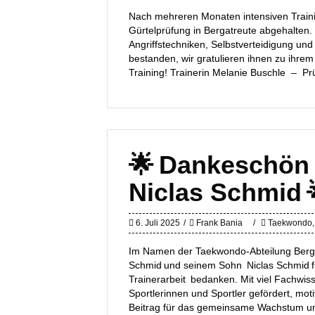
Nach mehreren Monaten intensiven Train
Gürtelprüfung in Bergatreute abgehalte
Angriffstechniken, Selbstverteidigung un
bestanden, wir gratulieren ihnen zu ihre
Training! Trainerin Melanie Buschle – 
🌟 Dankeschön 
Niclas Schmid 
6. Juli 2025
Frank Bania
Taekwondo
Im Namen der Taekwondo-Abteilung Bergat
Schmid und seinem Sohn Niclas Schmid f
Trainerarbeit bedanken. Mit viel Fachwis
Sportlerinnen und Sportler gefördert, moti
Beitrag für das gemeinsame Wachstum u