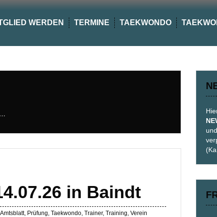
TGLIED WERDEN
TERMINE
TAEKWONDO
TAEKWO
N
Hie
,…
NE
und
ver
(Ka
4.07.26 in Baindt
F
Amtsblatt
,
Prüfung
,
Taekwondo
,
Trainer
,
Training
,
Verein