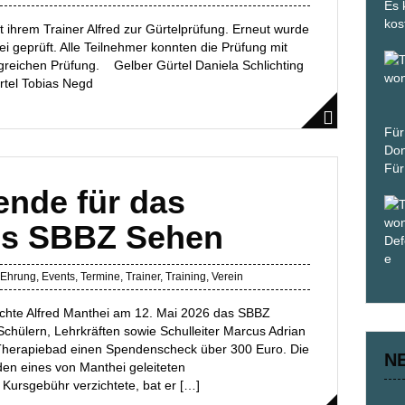
Es 
kos
 ihrem Trainer Alfred zur Gürtelprüfung. Erneut wurde
i geprüft. Alle Teilnehmer konnten die Prüfung mit
lgreichen Prüfung. Gelber Gürtel Daniela Schlichting
rtel Tobias Negd
Für
Don
Für
nde für das
es SBBZ Sehen
Ehrung
,
Events
,
Termine
,
Trainer
,
Training
,
Verein
chte Alfred Manthei am 12. Mai 2026 das SBBZ
chülern, Lehrkräften sowie Schulleiter Marcus Adrian
 Therapiebad einen Spendenscheck über 300 Euro. Die
N
n eines von Manthei geleiteten
 Kursgebühr verzichtete, bat er […]