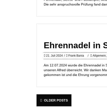
Die sehr anspruchsvolle Prüfung fand dan
Ehrennadel in S
21. Juli 2024
Frank Bania
Allgemein
Am 12.07.2024 wurde die Ehrennadel in 
unseren Alfred überreicht. Wir danken M
gekommen ist und die Ehrung vorgenomm
Posts
OLDER POSTS