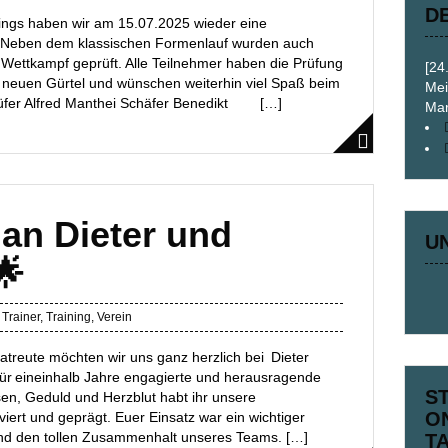
D
ings haben wir am 15.07.2025 wieder eine
n. Neben dem klassischen Formenlauf wurden auch
d Wettkampf geprüft. Alle Teilnehmer haben die Prüfung
[24
m neuen Gürtel und wünschen weiterhin viel Spaß beim
Mei
Prüfer Alfred Manthei Schäfer Benedikt […]
Mar
an Dieter und
U
🌟
,
Trainer
,
Training
,
Verein
reute möchten wir uns ganz herzlich bei Dieter
ür eineinhalb Jahre engagierte und herausragende
S
sen, Geduld und Herzblut habt ihr unsere
O
viert und geprägt. Euer Einsatz war ein wichtiger
nd den tollen Zusammenhalt unseres Teams. […]
T