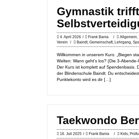
Gymnastik triff
Selbstverteidi
4. April 2026
Frank Bania
Allgemein
,
Verein
Baindt
,
Gemeinschaft
,
Lehrgang
,
Sp
Willkommen in unserem Kurs: „Biegen sta
Welten: Wann geht’s los? (Die 3-Abende-
Der Kurs ist komplett auf Spendenbasis. De
der Blindenschule Baindt. Du entscheidest 
Punktekonto wird es dir […]
Taekwondo Ber
16. Juli 2025
Frank Bania
Kids
,
Prüf