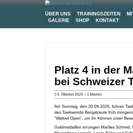
Skip
to
ÜBER UNS
TRAININGSZEITEN
MI
content
GALERIE
SHOP
KONTAKT
Platz 4 in der
bei Schweizer T
6. Oktober 2025
Marlies
Am Sonntag, den 20.09.2025, fuhren Tae
des Taekwondo Bergatreute früh morgens 
“Wattwil Open“, um ihr Können unter Bewei
Goldmedaillen errungen Marlies Schmid, 