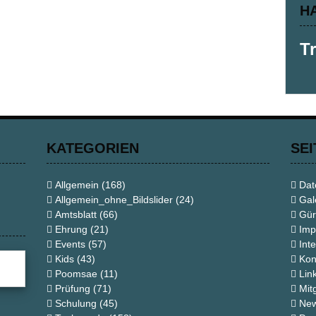
H
T
KATEGORIEN
SEI
Allgemein
(168)
Dat
Allgemein_ohne_Bildslider
(24)
Gal
Amtsblatt
(66)
Gür
Ehrung
(21)
Imp
Events
(57)
Int
Kids
(43)
Kon
Poomsae
(11)
Lin
Prüfung
(71)
Mit
Schulung
(45)
New