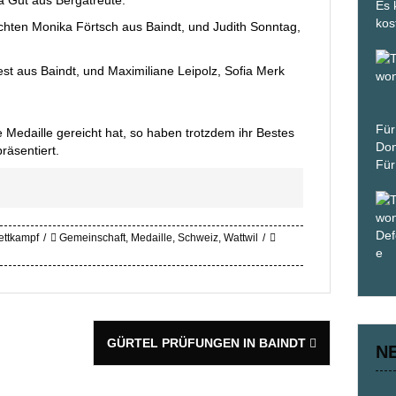
a Gut aus Bergatreute.
Es 
kos
chten Monika Förtsch aus Baindt, und Judith Sonntag,
st aus Baindt, und Maximiliane Leipolz, Sofia Merk
Für
e Medaille gereicht hat, so haben trotzdem ihr Bestes
Don
äsentiert.
Für
ttkampf
Gemeinschaft
,
Medaille
,
Schweiz
,
Wattwil
GÜRTEL PRÜFUNGEN IN BAINDT
N