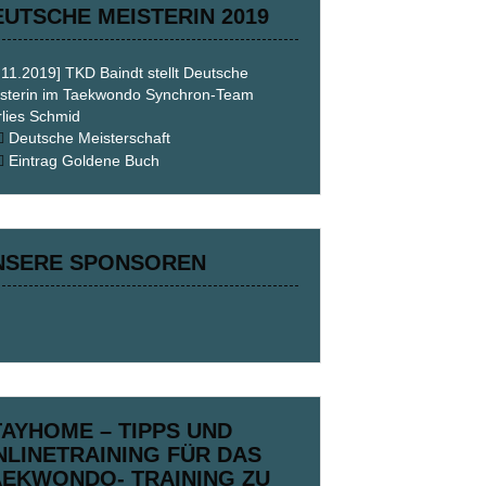
EUTSCHE MEISTERIN 2019
.11.2019] TKD Baindt stellt Deutsche
sterin im Taekwondo Synchron-Team
lies Schmid
Deutsche Meisterschaft
Eintrag Goldene Buch
NSERE SPONSOREN
TAYHOME – TIPPS UND
NLINETRAINING FÜR DAS
AEKWONDO- TRAINING ZU