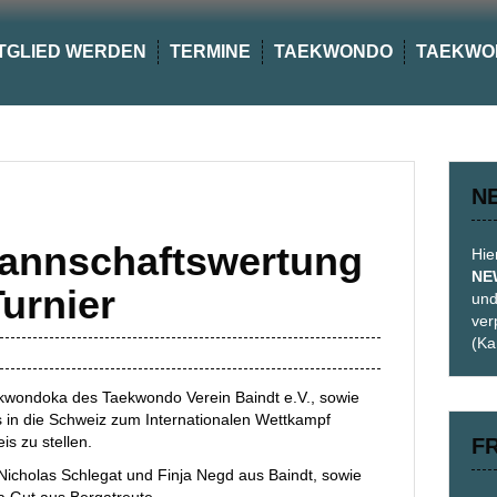
TGLIED WERDEN
TERMINE
TAEKWONDO
TAEKWO
N
 Mannschaftswertung
Hie
NE
urnier
und
ver
(Ka
kwondoka des Taekwondo Verein Baindt e.V., sowie
in die Schweiz zum Internationalen Wettkampf
s zu stellen.
F
Nicholas Schlegat und Finja Negd aus Baindt, sowie