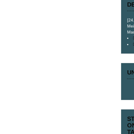
D
[24
Mei
Mar
U
S
O
T