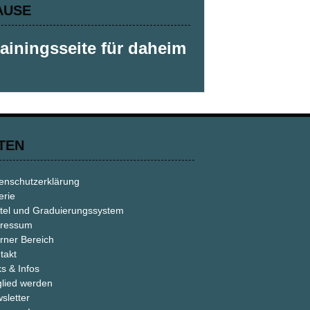
AUSE
rainingsseite für daheim
TEN
enschutzerklärung
erie
tel und Graduierungssystem
ressum
erner Bereich
takt
ks & Infos
glied werden
sletter