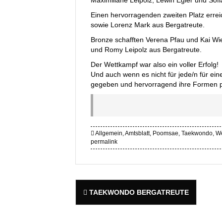
Maximiliane Leipolz, Lewin Egler und Sofi
Einen hervorragenden zweiten Platz errei
sowie Lorenz Mark aus Bergatreute.
Bronze schafften Verena Pfau und Kai Wie
und Romy Leipolz aus Bergatreute.
Der Wettkampf war also ein voller Erfolg!
Und auch wenn es nicht für jede/n für ein
gegeben und hervorragend ihre Formen pr
Allgemein
,
Amtsblatt
,
Poomsae
,
Taekwondo
,
We
permalink
Post
TAEKWONDO BERGATREUTE
navigation