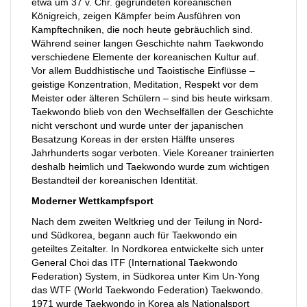
etwa um 37 v. Chr. gegründeten koreanischen
Königreich, zeigen Kämpfer beim Ausführen von
Kampftechniken, die noch heute gebräuchlich sind.
Während seiner langen Geschichte nahm Taekwondo
verschiedene Elemente der koreanischen Kultur auf.
Vor allem Buddhistische und Taoistische Einflüsse –
geistige Konzentration, Meditation, Respekt vor dem
Meister oder älteren Schülern – sind bis heute wirksam.
Taekwondo blieb von den Wechselfällen der Geschichte
nicht verschont und wurde unter der japanischen
Besatzung Koreas in der ersten Hälfte unseres
Jahrhunderts sogar verboten. Viele Koreaner trainierten
deshalb heimlich und Taekwondo wurde zum wichtigen
Bestandteil der koreanischen Identität.
Moderner Wettkampfsport
Nach dem zweiten Weltkrieg und der Teilung in Nord-
und Südkorea, begann auch für Taekwondo ein
geteiltes Zeitalter. In Nordkorea entwickelte sich unter
General Choi das ITF (International Taekwondo
Federation) System, in Südkorea unter Kim Un-Yong
das WTF (World Taekwondo Federation) Taekwondo.
1971 wurde Taekwondo in Korea als Nationalsport