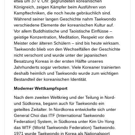
etwa um 37 v. Chr. gegründeten koreanischen
Königreich, zeigen Kämpfer beim Ausführen von
Kampftechniken, die noch heute gebräuchlich sind.
Während seiner langen Geschichte nahm Taekwondo
verschiedene Elemente der koreanischen Kultur auf.
Vor allem Buddhistische und Taoistische Einflüsse –
geistige Konzentration, Meditation, Respekt vor dem
Meister oder älteren Schülern – sind bis heute wirksam.
Taekwondo blieb von den Wechselfällen der Geschichte
nicht verschont und wurde unter der japanischen
Besatzung Koreas in der ersten Hälfte unseres
Jahrhunderts sogar verboten. Viele Koreaner trainierten
deshalb heimlich und Taekwondo wurde zum wichtigen
Bestandteil der koreanischen Identität.
Moderner Wettkampfsport
Nach dem zweiten Weltkrieg und der Teilung in Nord-
und Südkorea, begann auch für Taekwondo ein
geteiltes Zeitalter. In Nordkorea entwickelte sich unter
General Choi das ITF (International Taekwondo
Federation) System, in Südkorea unter Kim Un-Yong
das WTF (World Taekwondo Federation) Taekwondo.
1971 wurde Taekwondo in Korea als Nationalsport