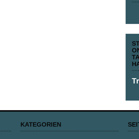
S
O
T
H
T
KATEGORIEN
SEI