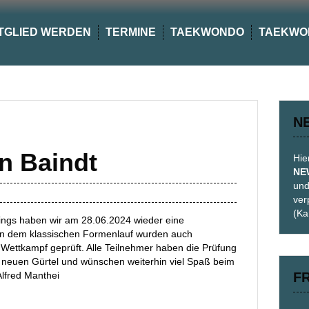
TGLIED WERDEN
TERMINE
TAEKWONDO
TAEKWO
N
n Baindt
Hie
NE
und
ver
(Ka
ings haben wir am 28.06.2024 wieder eine
ben dem klassischen Formenlauf wurden auch
d Wettkampf geprüft. Alle Teilnehmer haben die Prüfung
m neuen Gürtel und wünschen weiterhin viel Spaß beim
Alfred Manthei
F