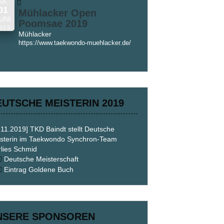
SA.
01
Mühlacker Open
UNI
Poomsae 2019
019
Mühlacker
https://www.taekwondo-muehlacker.de/
EUTSCHE MEISTERIN 2019
.11.2019] TKD Baindt stellt Deutsche
sterin im Taekwondo Synchron-Team
lies Schmid
Deutsche Meisterschaft
Eintrag Goldene Buch
NSERE SPONSOREN