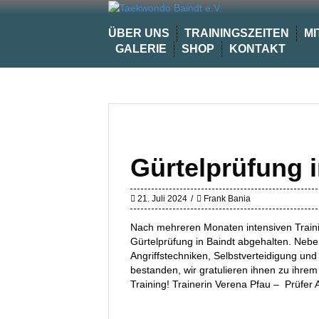
Skip
to
ÜBER UNS
TRAININGSZEITEN
MI
content
GALERIE
SHOP
KONTAKT
Gürtelprüfung i
21. Juli 2024
Frank Bania
Nach mehreren Monaten intensiven Train
Gürtelprüfung in Baindt abgehalten. Ne
Angriffstechniken, Selbstverteidigung un
bestanden, wir gratulieren ihnen zu ihre
Training! Trainerin Verena Pfau – Prüfer 