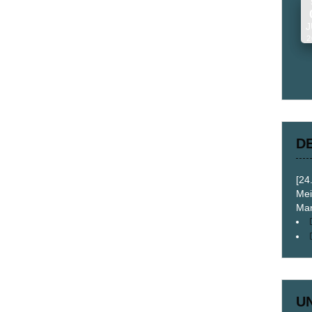
J
2
D
[24
Mei
Mar
U