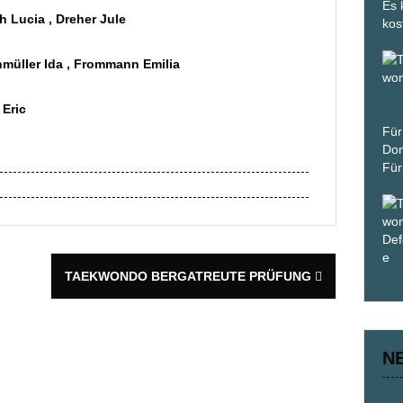
Es 
h Lucia , Dreher Jule
kos
ller Ida , Frommann Emilia
 Eric
Für
Don
Für
TAEKWONDO BERGATREUTE PRÜFUNG
N