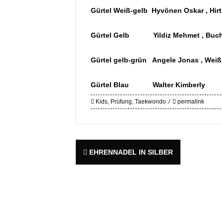
Gürtel Weiß-gelb Hyvönen Oskar , Hirt
Gürtel Gelb Yildiz Mehmet , Buchmü
Gürtel gelb-grün Angele Jonas , Weiß
Gürtel Blau Walter Kimberly
Kids
,
Prüfung
,
Taekwondo
permalink
Post
EHRENNADEL IN SILBER
navigation