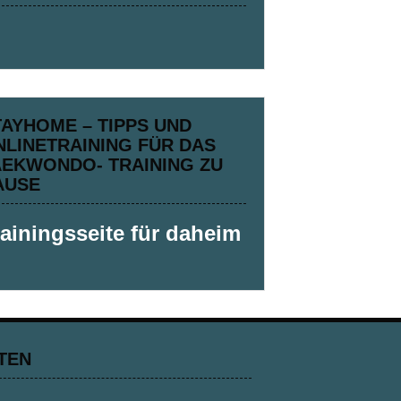
TAYHOME – TIPPS UND
NLINETRAINING FÜR DAS
AEKWONDO- TRAINING ZU
AUSE
rainingsseite für daheim
TEN