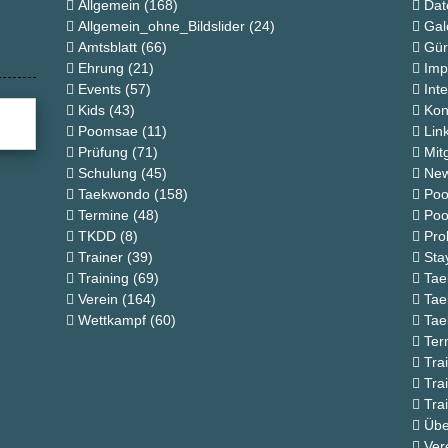
Allgemein
(168)
Dat
Allgemein_ohne_Bildslider
(24)
Gal
Amtsblatt
(66)
Gür
Ehrung
(21)
Imp
Events
(57)
Int
Kids
(43)
Kon
Poomsae
(11)
Lin
Prüfung
(71)
Mit
Schulung
(45)
New
Taekwondo
(158)
Poo
Termine
(48)
Poo
TKDD
(8)
Pro
Trainer
(39)
St
Training
(69)
Ta
Verein
(164)
Tae
Wettkampf
(60)
Tae
Ter
Tra
Tra
Tra
Übe
Ver