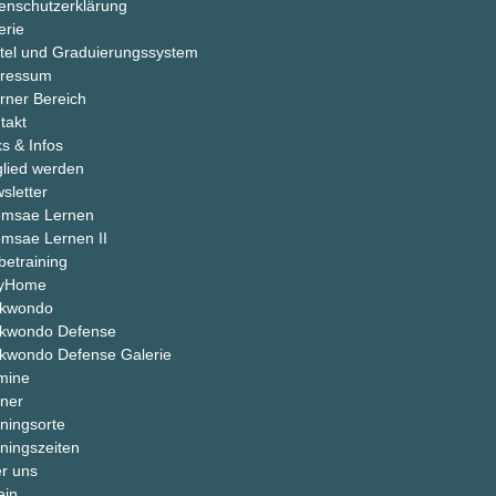
enschutzerklärung
erie
tel und Graduierungssystem
ressum
erner Bereich
takt
ks & Infos
glied werden
sletter
msae Lernen
msae Lernen II
betraining
ayHome
ekwondo
kwondo Defense
kwondo Defense Galerie
mine
iner
iningsorte
iningszeiten
r uns
ein