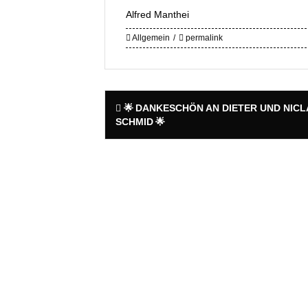
Alfred Manthei
Allgemein
permalink
Post
🌟 DANKESCHÖN AN DIETER UND NICL
navigation
SCHMID 🌟