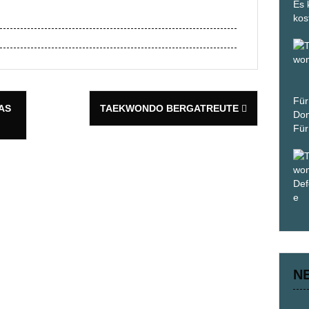
Es 
kos
Für
AS
TAEKWONDO BERGATREUTE
Don
Für
N