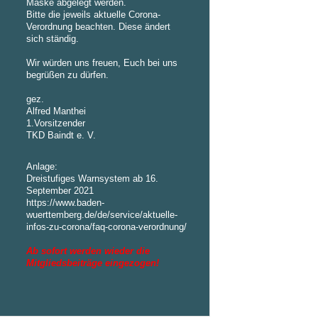
Maske abgelegt werden.
Bitte die jeweils aktuelle Corona-
Verordnung beachten. Diese ändert
sich ständig.
Wir würden uns freuen, Euch bei uns
begrüßen zu dürfen.
gez.
Alfred Manthei
1.Vorsitzender
TKD Baindt e. V.
Anlage:
Dreistufiges Warnsystem ab 16.
September 2021
https://www.baden-
wuerttemberg.de/de/service/aktuelle-
infos-zu-corona/faq-corona-verordnung/
Ab sofort werden wieder die
Mitgliedsbeiträge eingezogen!