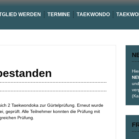
TGLIED WERDEN
TERMINE
TAEKWONDO
TAEKWO
N
bestanden
Hie
NE
und
ver
(Ka
sich 2 Taekwondoka zur Gürtelprüfung. Erneut wurde
, geprüft. Alle Teilnehmer konnten die Prüfung mit
lgreichen Prüfung.
F