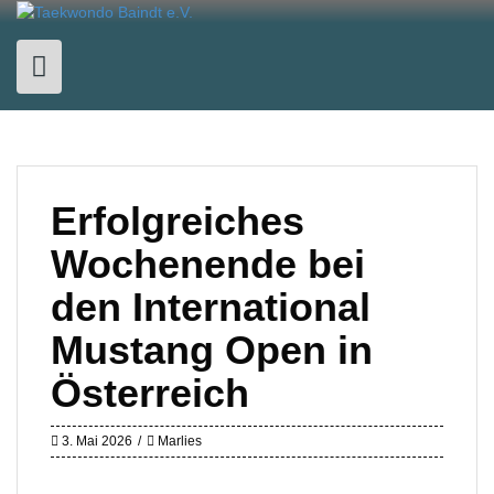
Skip
to
content
Erfolgreiches
Wochenende bei
den International
Mustang Open in
Österreich
3. Mai 2026
Marlies