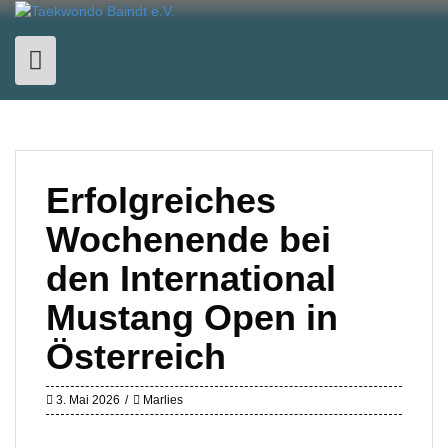
Skip
to
content
Erfolgreiches
Wochenende bei
den International
Mustang Open in
Österreich
3. Mai 2026
Marlies