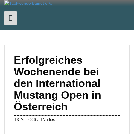
Skip
to
content
Erfolgreiches
Wochenende bei
den International
Mustang Open in
Österreich
3. Mai 2026
Marlies