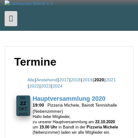
Skip
to
content
Termine
Alle
Anstehend
2017
2018
2019
2020
2021
2022
2023
2024
Hauptversammlung 2020
DO.
22
19:00
Pizzeria Michele, Baindt Tennishalle
OKT.
(Nebenzimmer)
2020
Hallo liebe Mitglieder,
zu unserer Hauptversammlung am
22.10.2020
um
19.00 Uhr
in Baindt in der
Pizzeria Michele
(Nebenzimmer) laden wir alle Mitglieder ein.