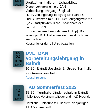
MAI
Dreifachturnhalle am Eichwaldbad
2023
Dieser Lehrgang gilt als DAN-
Vorbereitungslehrgang. Er gilt als
Lizenzverlängerungslehrgang für Trainer C
und B Lizenzen mit 5 LE. Der Lehrgang wird mit
0,2 Zusatzpunkten in die Theorienote der
nächsten DAN
Prüfung angerechnet (ab dem 1. Kup). Die
jeweiligen BTU Gebühren sind zusätzlich beim
zuständigen
Ressortleiter der BTU zu bezahlen
DVL- DAN
SA.
24
Vorbereitungslehrgang in
JUNI
Baindt
2023
10:30
Baindt Boschstr. 1, Große Turnhalle
Klosterwiesenschule
Ausschreibung
TKD Sommerfest 2023
FR.
14
18:30
Turnhalle Blindenschule in Baindt
JULI
Hallo liebe Vereinsmitglieder und TKD-Freunde!
2023
Herzliche Einladung zu unserem diesjährigen
TKD Sommerfest!