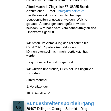
06.04.2023 schriftlich beim 1. Vorsitzenden
Alfred Manthei, Ziegeleistr.57, 88255 Baindt
einzureichen. E-Mail:
Info@tkd-baindt.de
Die Vereinssatzung muss den heutigen
Begebenheiten angepasst werden. Welche
genauen Änderungen durchgeführt werden
müssen, wird noch vom Vereinsbeauftragten des
Finanzamts geprüft.
Wir bitten um Anmeldung der Teilnahme bis
06.04.2023. Spätere Anmeldungen
können eventuell nicht mehr berücksichtigt
werden.
Es gibt Getränke und Fingerfood.
Wir würden uns freuen, Euch bei uns begrüßen
zu dürfen.
Alfred Manthei
1. Vorsitzender
TKD Baindt e. V.
Bundesbreitensportlehrgang
SA.
06
89407 Dillingen Georg – Schmid - Ring,