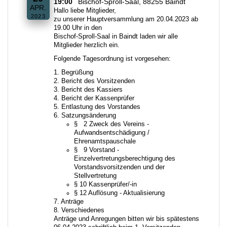
19:00
Bischof-Sproll-Saal, 88255 Baindt
APR.
Hallo liebe Mitglieder,
2023
zu unserer Hauptversammlung am 20.04.2023 ab
19.00 Uhr in den
Bischof-Sproll-Saal in Baindt laden wir alle
Mitglieder herzlich ein.
Folgende Tagesordnung ist vorgesehen:
1. Begrüßung
2. Bericht des Vorsitzenden
3. Bericht des Kassiers
4. Bericht der Kassenprüfer
5. Entlastung des Vorstandes
6. Satzungsänderung
§ 2 Zweck des Vereins -
Aufwandsentschädigung /
Ehrenamtspauschale
§ 9 Vorstand -
Einzelvertretungsberechtigung des
Vorstandsvorsitzenden und der
Stellvertretung
§ 10 Kassenprüfer/-in
§ 12 Auflösung - Aktualisierung
7. Anträge
8. Verschiedenes
Anträge und Anregungen bitten wir bis spätestens