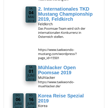
2. Internationales TKD
SA.
04
Mustang Championship
MAI
2019, Feldkirch
2019
Feldkirch
Das Poomsae-Team wird sich der
internationalen Konkurrenz in
Österreich stellen.
https://www.taekwondo-
mustang.com/wordpress/?
page_id=15501
Mühlacker Open
SA.
01
Poomsae 2019
JUNI
Mühlacker
2019
https://www.taekwondo-
muehlacker.de/
Korea Reise Spezial
DO.
SO.
06
16
2019
JUNI
JUNI
Korea
2019
2019