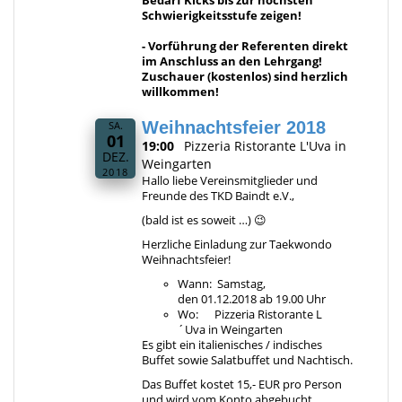
Bedarf Kicks bis zur höchsten
Schwierigkeitsstufe zeigen!
- Vorführung der Referenten direkt
im Anschluss an den Lehrgang!
Zuschauer (kostenlos) sind herzlich
willkommen!
Weihnachtsfeier 2018
SA.
01
19:00
Pizzeria Ristorante L'Uva in
DEZ.
Weingarten
2018
Hallo liebe Vereinsmitglieder und
Freunde des TKD Baindt e.V.,
(bald ist es soweit …) 😉
Herzliche Einladung zur Taekwondo
Weihnachtsfeier!
Wann: Samstag,
den 01.12.2018 ab 19.00 Uhr
Wo: Pizzeria Ristorante L
´Uva in Weingarten
Es gibt ein italienisches / indisches
Buffet sowie Salatbuffet und Nachtisch.
Das Buffet kostet 15,- EUR pro Person
und wird vom Konto abgebucht.