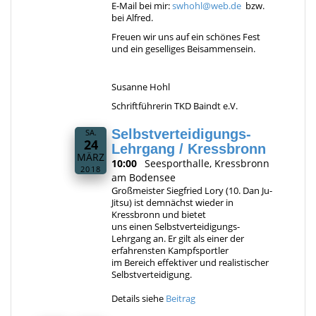
E-Mail bei mir:
swhohl@web.de
bzw.
bei Alfred.
Freuen wir uns auf ein schönes Fest
und ein geselliges Beisammensein.
Susanne Hohl
Schriftführerin TKD Baindt e.V.
Selbstverteidigungs-
SA.
24
Lehrgang / Kressbronn
MÄRZ
10:00
Seesporthalle, Kressbronn
2018
am Bodensee
Großmeister Siegfried Lory (10. Dan Ju-
Jitsu) ist demnächst wieder in
Kressbronn und bietet
uns einen Selbstverteidigungs-
Lehrgang an. Er gilt als einer der
erfahrensten Kampfsportler
im Bereich effektiver und realistischer
Selbstverteidigung.
Details siehe
Beitrag