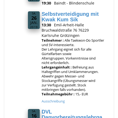
19:30
Baindt - Blindenschule
Selbstverteidigung mit
SA.
26
Kwak Kum Sik
JAN.
13:30
Emil-Arheit-Halle
2019
Bruchwaldstraße 76 76229
Karlsruhe Grötzingen
Teilnehmer :
Alle Taekwon-Do Sportler
und SV-Interessierte.
Der Lehrgang eignet sich für alle
Gürtelfarben sowie
Altersgruppen. Vorkenntnisse sind
nicht erforderlich.
Lehrgangsinhalt :
Befreiung aus
Haltegriffen und Umklammerungen.
Abwehr gegen Messer- und
Stockangriffe (Übungsmesser wird
zur Verfügung gestellt. Stock
mitbringen falls vorhanden).
Teilnahmegebühr :
15,- EUR
Ausschreibung
DVL
SA.
16
Danvorbereitungslehrga