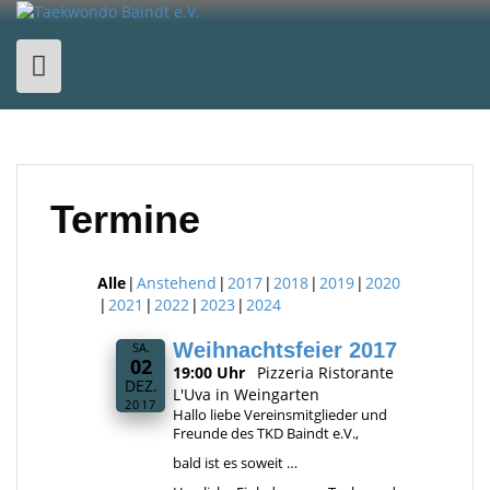
Skip
to
content
Termine
Alle
Anstehend
2017
2018
2019
2020
2021
2022
2023
2024
Weihnachtsfeier 2017
SA.
02
19:00 Uhr
Pizzeria Ristorante
DEZ.
L'Uva in Weingarten
2017
Hallo liebe Vereinsmitglieder und
Freunde des TKD Baindt e.V.,
bald ist es soweit …