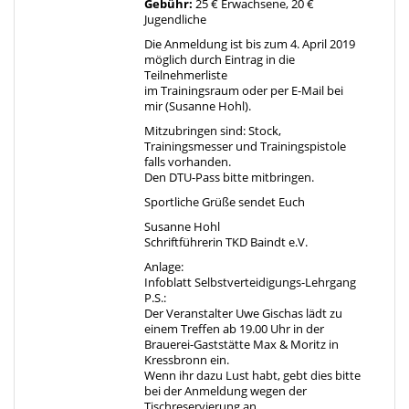
Gebühr:
25 € Erwachsene, 20 €
Jugendliche
Die Anmeldung ist bis zum 4. April 2019
möglich durch Eintrag in die
Teilnehmerliste
im Trainingsraum oder per E-Mail bei
mir (Susanne Hohl).
Mitzubringen sind: Stock,
Trainingsmesser und Trainingspistole
falls vorhanden.
Den DTU-Pass bitte mitbringen.
Sportliche Grüße sendet Euch
Susanne Hohl
Schriftführerin TKD Baindt e.V.
Anlage:
Infoblatt Selbstverteidigungs-Lehrgang
P.S.:
Der Veranstalter Uwe Gischas lädt zu
einem Treffen ab 19.00 Uhr in der
Brauerei-Gaststätte Max & Moritz in
Kressbronn ein.
Wenn ihr dazu Lust habt, gebt dies bitte
bei der Anmeldung wegen der
Tischreservierung an.