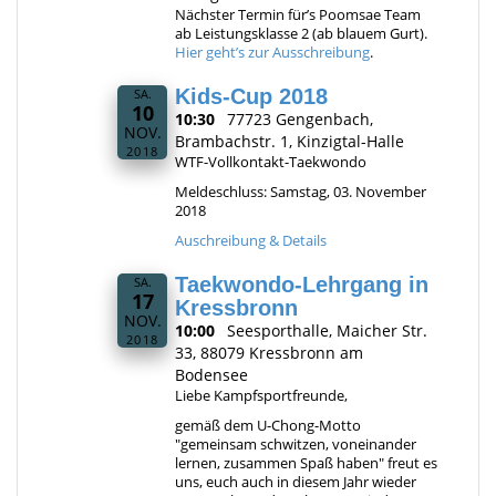
Nächster Termin für’s Poomsae Team
ab Leistungsklasse 2 (ab blauem Gurt).
Hier geht’s zur Ausschreibung
.
Kids-Cup 2018
SA.
10
10:30
77723 Gengenbach,
NOV.
Brambachstr. 1, Kinzigtal-Halle
2018
WTF-Vollkontakt-Taekwondo
Meldeschluss: Samstag, 03. November
2018
Auschreibung & Details
Taekwondo-Lehrgang in
SA.
17
Kressbronn
NOV.
10:00
Seesporthalle, Maicher Str.
2018
33, 88079 Kressbronn am
Bodensee
Liebe Kampfsportfreunde,
gemäß dem U-Chong-Motto
"gemeinsam schwitzen, voneinander
lernen, zusammen Spaß haben" freut es
uns, euch auch in diesem Jahr wieder