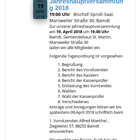
Jahreshauptversammlun
DO.
19
g 2018
APR.
19:00 Uhr
Bischof-Sproll-Saal,
2018
Marsweiler Straße 30, Baindt
Zur unserer Jahreshauptversammlung
am
19. April 2018
um
19.00 Uhr
Baindt, Gemeindehaus St. Martin,
Marsweiler Straße 30
laden wir alle Mitglieder ein.
Folgende Tagesordnung ist vorgesehen.
Begrüßung
Bericht des Vorsitzenden
Bericht des Kassiers
Bericht der Kassenprüfer
Entlastung des Vorstandes
Wahlen
Wahl der Kassenprüfer
Verschiedenes
Anträge und Anregungen bitten wir bis
spätestens 09.April 2018 schriftlich beim
1. Vorsitzenden Alfred Manthei ,
Ziegeleistr.57, 88255 Baindt
einzureichen.
Wir würden uns freuen, Euch bei uns