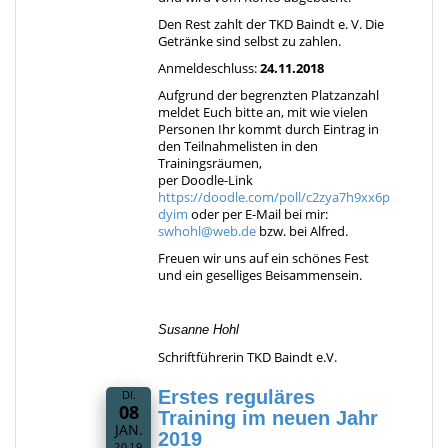
Den Rest zahlt der TKD Baindt e. V. Die
Getränke sind selbst zu zahlen.
Anmeldeschluss:
24.11.2018
Aufgrund der begrenzten Platzanzahl
meldet Euch bitte an, mit wie vielen
Personen Ihr kommt durch Eintrag in
den Teilnahmelisten in den
Trainingsräumen,
per Doodle-Link
https://doodle.com/poll/c2zya7h9xx6p
dyim
oder per E-Mail bei mir:
swhohl@web.de
bzw. bei Alfred.
Freuen wir uns auf ein schönes Fest
und ein geselliges Beisammensein.
Susanne Hohl
Schriftführerin TKD Baindt e.V.
Erstes reguläres
DI.
08
Training im neuen Jahr
JAN.
2019
2019