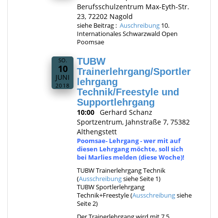
Berufsschulzentrum Max-Eyth-Str.
23, 72202 Nagold
siehe Beitrag :
Auschreibung
10.
Internationales Schwarzwald Open
Poomsae
TUBW
SO.
10
Trainerlehrgang/Sportler
JUNI
lehrgang
2018
Technik/Freestyle und
Supportlehrgang
10:00
Gerhard Schanz
Sportzentrum, Jahnstraße 7, 75382
Althengstett
Poomsae- Lehrgang - wer mit auf
diesen Lehrgang möchte, soll sich
bei Marlies melden (diese Woche)!
TUBW Trainerlehrgang Technik
(
Ausschreibung
siehe Seite 1)
TUBW Sportlerlehrgang
Technik+Freestyle (
Ausschreibung
siehe
Seite 2)
Der Trainerlehrgang wird mit 7,5