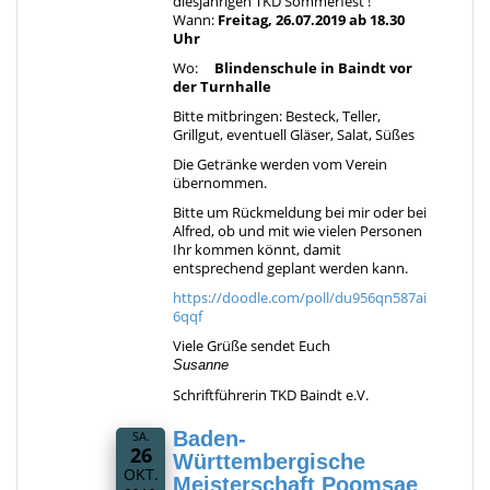
diesjährigen TKD Sommerfest !
Wann:
Freitag, 26.07.2019 ab 18.30
Uhr
Wo:
Blindenschule in Baindt vor
der Turnhalle
Bitte mitbringen: Besteck, Teller,
Grillgut, eventuell Gläser, Salat, Süßes
Die Getränke werden vom Verein
übernommen.
Bitte um Rückmeldung bei mir oder bei
Alfred, ob und mit wie vielen Personen
Ihr kommen könnt, damit
entsprechend geplant werden kann.
https://doodle.com/poll/du956qn587ai
6qqf
Viele Grüße sendet Euch
Susanne
Schriftführerin TKD Baindt e.V.
Baden-
SA.
26
Württembergische
OKT.
Meisterschaft Poomsae