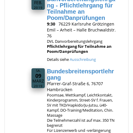
FEB.
ng - Pflichtlehrgang für
2019
Teilnahme an
Poom/Danprüfungen
9:30
76229 Karlsruhe Grötzingen
Emil – Arheit – Halle Bruchwaldstr.
76
DVL Danvorbereitungslehrgang
Pflichtlehrgang für Teilnahme an
Poom/Danprüfungen
Details siehe
Ausschreibung
Bundesbreitensportlehr
SA.
09
gang
MÄRZ
Pfarrer-Graf-Straße 6, 76707
2019
Hambrücken
Poomsae, Wettkampf, Leichtkontakt,
Kinderprogramm, Street-SV f. Frauen,
SV mit TKD/Hapkido/Ju-Jutsu, ü40-
Kampf, DO-Training/Meditation, Chin.
Massage
Die Teilnehmerzahl ist auf max. 350 TN
begrenzt
Für Lizenzerwerb und -verlängerung