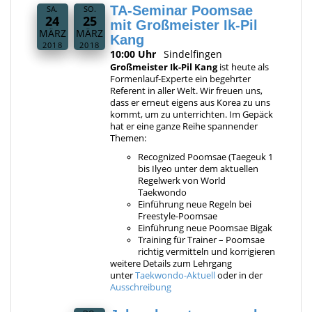
TA-Seminar Poomsae
SA.
SO.
24
25
mit Großmeister Ik-Pil
MÄRZ
MÄRZ
Kang
2018
2018
10:00 Uhr
Sindelfingen
Großmeister Ik-Pil Kang
ist heute als
Formenlauf-Experte ein begehrter
Referent in aller Welt. Wir freuen uns,
dass er erneut eigens aus Korea zu uns
kommt, um zu unterrichten. Im Gepäck
hat er eine ganze Reihe spannender
Themen:
Recognized Poomsae (Taegeuk 1
bis Ilyeo unter dem aktuellen
Regelwerk von World
Taekwondo
Einführung neue Regeln bei
Freestyle-Poomsae
Einführung neue Poomsae Bigak
Training für Trainer – Poomsae
richtig vermitteln und korrigieren
weitere Details zum Lehrgang
unter
Taekwondo-Aktuell
oder in der
Ausschreibung