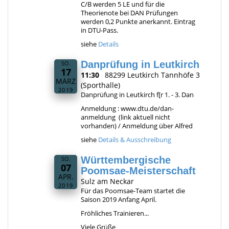
C/B werden 5 LE und für die
Theorienote bei DAN Prüfungen
werden 0,2 Punkte anerkannt. Eintrag
in DTU-Pass.
siehe
Details
Danprüfung in Leutkirch
SO.
17
11:30
88299 Leutkirch Tannhöfe 3
MÄRZ
(Sporthalle)
2019
Danprüfung in Leutkirch f[r 1. - 3. Dan
Anmeldung : www.dtu.de/dan-
anmeldung (link aktuell nicht
vorhanden) / Anmeldung über Alfred
siehe
Details & Ausschreibung
Württembergische
SO.
07
Poomsae-Meisterschaft
APR.
Sulz am Neckar
2019
Für das Poomsae-Team startet die
Saison 2019 Anfang April.
Fröhliches Trainieren...
Viele Grüße