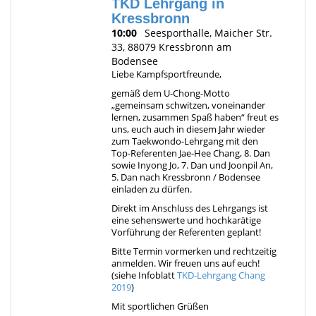
TKD Lehrgang in
Kressbronn
10:00
Seesporthalle, Maicher Str.
33, 88079 Kressbronn am
Bodensee
Liebe Kampfsportfreunde,
gemäß dem U-Chong-Motto
„gemeinsam schwitzen, voneinander
lernen, zusammen Spaß haben“ freut es
uns, euch auch in diesem Jahr wieder
zum Taekwondo-Lehrgang mit den
Top-Referenten Jae-Hee Chang, 8. Dan
sowie Inyong Jo, 7. Dan und Joonpil An,
5. Dan nach Kressbronn / Bodensee
einladen zu dürfen.
Direkt im Anschluss des Lehrgangs ist
eine sehenswerte und hochkarätige
Vorführung der Referenten geplant!
Bitte Termin vormerken und rechtzeitig
anmelden. Wir freuen uns auf euch!
(siehe Infoblatt
TKD-Lehrgang Chang
2019
)
Mit sportlichen Grüßen