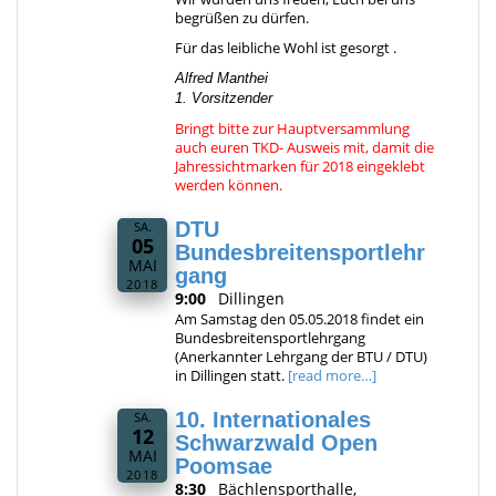
begrüßen zu dürfen.
Für das leibliche Wohl ist gesorgt .
Alfred Manthei
1. Vorsitzender
Bringt bitte zur Hauptversammlung
auch euren TKD- Ausweis mit, damit die
Jahressichtmarken für 2018 eingeklebt
werden können.
DTU
SA.
05
Bundesbreitensportlehr
MAI
gang
2018
9:00
Dillingen
Am Samstag den 05.05.2018 findet ein
Bundesbreitensportlehrgang
(Anerkannter Lehrgang der BTU / DTU)
in Dillingen statt.
[read more…]
10. Internationales
SA.
12
Schwarzwald Open
MAI
Poomsae
2018
8:30
Bächlensporthalle,