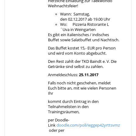
Herzliche Einladung zur Taekwondo
Weihnachtsfeier!
Wann: Samstag,
den 02.12.2017 ab 19.00 Uhr
Wo: Pizzeria Ristorante L
´Uva in Weingarten
Es gibt ein italienisches / indisches
Buffet sowie Salatbuffet und Nachtisch.
Das Buffet kostet 15,- EUR pro Person
und wird vom Konto abgebucht.
Den Rest zahlt der TKD Baindt e. V. Die
Getränke sind selbst zu zahlen.
Anmeldeschluss:
25.11.2017
Falls noch nicht geschehen, meldet
Euch bitte an, mit wie vielen Personen
Ihr
kommt durch Eintrag in den
Teilnahmelisten in den
Trainingsräumen,
per Doodle-
Link
doodle.com/poll/ieggep42yrttsvmz
oder per