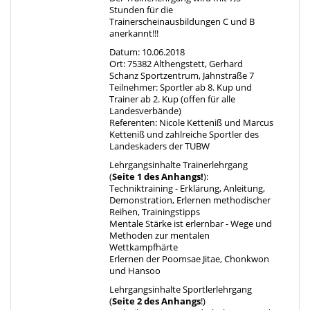
Stunden für die
Trainerscheinausbildungen C und B
anerkannt!!!
Datum: 10.06.2018
Ort: 75382 Althengstett, Gerhard
Schanz Sportzentrum, Jahnstraße 7
Teilnehmer: Sportler ab 8. Kup und
Trainer ab 2. Kup (offen für alle
Landesverbände)
Referenten: Nicole Ketteniß und Marcus
Ketteniß und zahlreiche Sportler des
Landeskaders der TUBW
Lehrgangsinhalte Trainerlehrgang
(
Seite 1 des Anhangs!
):
Techniktraining - Erklärung, Anleitung,
Demonstration, Erlernen methodischer
Reihen, Trainingstipps
Mentale Stärke ist erlernbar - Wege und
Methoden zur mentalen
Wettkampfhärte
Erlernen der Poomsae Jitae, Chonkwon
und Hansoo
Lehrgangsinhalte Sportlerlehrgang
(
Seite 2 des Anhangs
!)