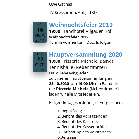
Uwe Gischas
TV Kressbronn, Abtlg. TKD
Weihnachtsfeier 2019
SA.
16
19:00
Landhotel Allgäuer Hof
NOV.
Weihnachtsfeier 2019
2019
Termin vormerken - Details folgen
Hauptversammlung 2020
DO.
22
19:00
Pizzeria Michele, Baindt
OKT.
Tennishalle (Nebenzimmer)
2020
Hallo liebe Mitglieder,
zu unserer Hauptversammlung am
22.10.2020
um
19.00 Uhr
in Baindt in
der
Pizzeria Michele
(Nebenzimmer)
laden wir alle Mitglieder ein.
Folgende Tagesordnung ist vorgesehen.
Begrüßung
Bericht des Vorsitzenden
Bericht des Kassiers
Bericht der Kassenprüfer
Entlastung des Vorstandes
Anträge