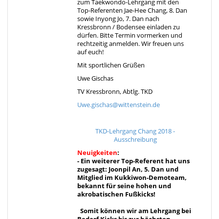
zum Taekwondo-Lehrgang mit den
Top-Referenten Jae-Hee Chang, 8. Dan
sowie Inyong Jo, 7. Dan nach
Kressbronn / Bodensee einladen zu
dürfen. Bitte Termin vormerken und
rechtzeitig anmelden. Wir freuen uns
auf euch!
Mit sportlichen Grüßen
Uwe Gischas
TV Kressbronn, Abtlg. TKD
Uwe.gischas@wittenstein.de
TKD-Lehrgang Chang 2018 -
Ausschreibung
Neuigkeiten
:
- Ein weiterer Top-Referent hat uns
zugesagt: Joonpil An, 5. Dan und
Mitglied im Kukkiwon-Demoteam,
bekannt für seine hohen und
akrobatischen Fußkicks!
Somit können wir am Lehrgang bei