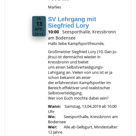
Marlies
SV Lehrgang mit
SA.
13
Siegfried Lory
APR.
10:00
Seesporthalle, Kressbronn
2019
am Bodensee
Hallo liebe Kampfsportfreunde,
Großmeister Siegfried Lory (10. Dan Ju-
Jitsu) ist demnächst wieder in
Kressbronn und bietet
uns einen Selbstverteidigungs-
Lehrgang an. Vielen von uns ist er ja
schon bekannt als einer
der erfahrensten Kampfsportler im
Bereich effektiver und realistischer
Selbstverteidigung.
Wer von Euch möchte dabei sein?
Wann:
Samstag, 13.04.2019 ab 10.00
Uhr
Wo:
Seesporthalle, Kressbronn am
Bodensee
Wer:
Alle ab Gelbgurt, Mindestalter:
12 Jahre