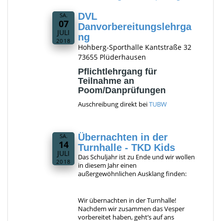
DVL
SA.
07
Danvorbereitungslehrga
JULI
ng
2018
Hohberg-Sporthalle Kantstraße 32
73655 Plüderhausen
Pflichtlehrgang für
Teilnahme an
Poom/Danprüfungen
Auschreibung direkt bei
TUBW
Übernachten in der
SA.
14
Turnhalle - TKD Kids
JULI
Das Schuljahr ist zu Ende und wir wollen
2018
in diesem Jahr einen
außergewöhnlichen Ausklang finden:
Wir übernachten in der Turnhalle!
Nachdem wir zusammen das Vesper
vorbereitet haben, geht’s auf ans