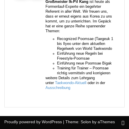
Großmeister Ik-Pil Kang
ist heute als
Formenlauf-Experte ein begehrter
Referent in aller Welt. Wir freuen uns,
dass er erneut eigens aus Korea zu uns
kommt, um zu unterrichten. Im Gepäck
hat er eine ganze Reihe spannender
Themen:
Recognized Poomsae (Taegeuk 1
bis Ilyeo unter dem aktuellen
Regelwerk von World Taekwondo
Einführung neue Regeln bei
Freestyle-Poomsae
Einführung neue Poomsae Bigak
Training für Trainer – Poomsae
richtig vermitteln und korrigieren
weitere Details zum Lehrgang
unter
Taekwondo-Aktuell
oder in der
Ausschreibung
Proudly powered by WordPress
|
Theme:
Solon
by aThemes