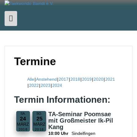
Skip
to
content
Termine
Alle
Anstehend
2017
2018
2019
2020
2021
2022
2023
2024
Termin Informationen:
TA-Seminar Poomsae
SA.
SO.
24
25
mit Großmeister Ik-Pil
MÄRZ
MÄRZ
Kang
2018
2018
10:00 Uhr
Sindelfingen