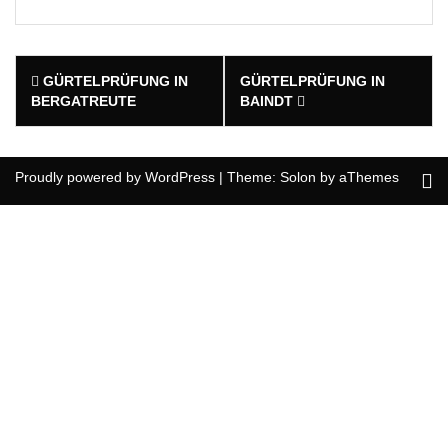
Post
GÜRTELPRÜFUNG IN
GÜRTELPRÜFUNG IN
navigation
BERGATREUTE
BAINDT
Proudly powered by WordPress
|
Theme:
Solon
by aThemes