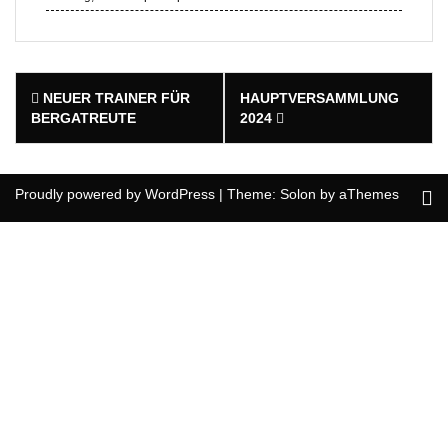
Post
NEUER TRAINER FÜR
HAUPTVERSAMMLUNG
navigation
BERGATREUTE
2024
Proudly powered by WordPress
|
Theme:
Solon
by aThemes