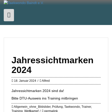
Skip
to
content
Jahressichtmarken
2024
18. Januar 2024
Alfred
Jahressichtmarken 2024 sind da!
Bitte DTU-Ausweis ins Training mitbringen
Allgemein_ohne_Bildslider
,
Prüfung
,
Taekwondo
,
Trainer
,
Training
,
Wettkampf
permalink