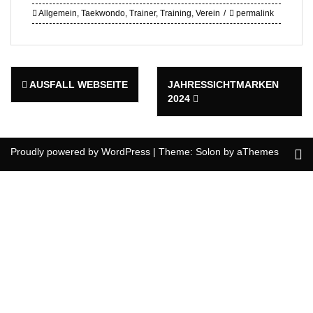
Allgemein
,
Taekwondo
,
Trainer
,
Training
,
Verein
permalink
Post
AUSFALL WEBSEITE
JAHRESSICHTMARKEN
navigation
2024
Proudly powered by WordPress
|
Theme:
Solon
by aThemes