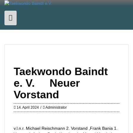
Skip
to
content
Taekwondo Baindt
e. V. Neuer
Vorstand
14. April 2024
Administrator
v.l.n.r. Michael Reischmann 2. Vorstand ,Frank Bania 1.