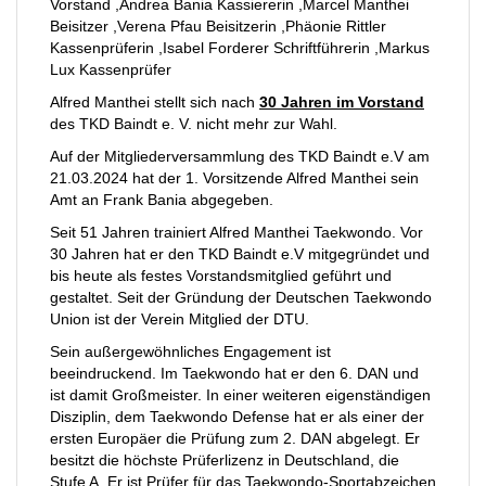
Vorstand ,Andrea Bania Kassiererin ,Marcel Manthei
Beisitzer ,Verena Pfau Beisitzerin ,Phäonie Rittler
Kassenprüferin ,Isabel Forderer Schriftführerin ,Markus
Lux Kassenprüfer
Alfred Manthei stellt sich nach
30 Jahren im Vorstand
des TKD Baindt e. V. nicht mehr zur Wahl.
Auf der Mitgliederversammlung des TKD Baindt e.V am
21.03.2024 hat der 1. Vorsitzende Alfred Manthei sein
Amt an Frank Bania abgegeben.
Seit 51 Jahren trainiert Alfred Manthei Taekwondo. Vor
30 Jahren hat er den TKD Baindt e.V mitgegründet und
bis heute als festes Vorstandsmitglied geführt und
gestaltet. Seit der Gründung der Deutschen Taekwondo
Union ist der Verein Mitglied der DTU.
Sein außergewöhnliches Engagement ist
beeindruckend. Im Taekwondo hat er den 6. DAN und
ist damit Großmeister. In einer weiteren eigenständigen
Disziplin, dem Taekwondo Defense hat er als einer der
ersten Europäer die Prüfung zum 2. DAN abgelegt. Er
besitzt die höchste Prüferlizenz in Deutschland, die
Stufe A. Er ist Prüfer für das Taekwondo-Sportabzeichen