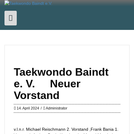
Skip
to
content
Taekwondo Baindt
e. V. Neuer
Vorstand
14. April 2024
Administrator
v.l.n.r. Michael Reischmann 2. Vorstand ,Frank Bania 1.