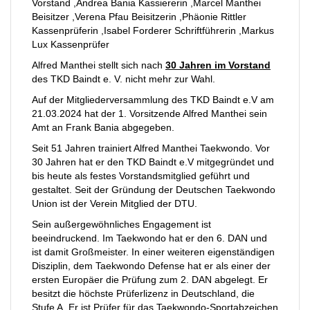
Vorstand ,Andrea Bania Kassiererin ,Marcel Manthei
Beisitzer ,Verena Pfau Beisitzerin ,Phäonie Rittler
Kassenprüferin ,Isabel Forderer Schriftführerin ,Markus
Lux Kassenprüfer
Alfred Manthei stellt sich nach
30 Jahren im Vorstand
des TKD Baindt e. V. nicht mehr zur Wahl.
Auf der Mitgliederversammlung des TKD Baindt e.V am
21.03.2024 hat der 1. Vorsitzende Alfred Manthei sein
Amt an Frank Bania abgegeben.
Seit 51 Jahren trainiert Alfred Manthei Taekwondo. Vor
30 Jahren hat er den TKD Baindt e.V mitgegründet und
bis heute als festes Vorstandsmitglied geführt und
gestaltet. Seit der Gründung der Deutschen Taekwondo
Union ist der Verein Mitglied der DTU.
Sein außergewöhnliches Engagement ist
beeindruckend. Im Taekwondo hat er den 6. DAN und
ist damit Großmeister. In einer weiteren eigenständigen
Disziplin, dem Taekwondo Defense hat er als einer der
ersten Europäer die Prüfung zum 2. DAN abgelegt. Er
besitzt die höchste Prüferlizenz in Deutschland, die
Stufe A. Er ist Prüfer für das Taekwondo-Sportabzeichen