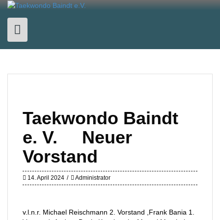
Skip
to
content
Taekwondo Baindt
e. V. Neuer
Vorstand
14. April 2024
Administrator
v.l.n.r. Michael Reischmann 2. Vorstand ,Frank Bania 1.