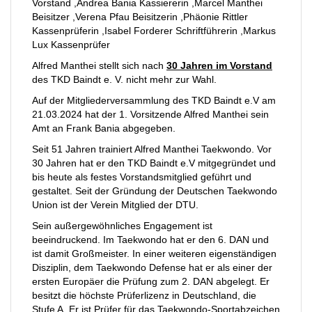
Vorstand ,Andrea Bania Kassiererin ,Marcel Manthei
Beisitzer ,Verena Pfau Beisitzerin ,Phäonie Rittler
Kassenprüferin ,Isabel Forderer Schriftführerin ,Markus
Lux Kassenprüfer
Alfred Manthei stellt sich nach
30 Jahren im Vorstand
des TKD Baindt e. V. nicht mehr zur Wahl.
Auf der Mitgliederversammlung des TKD Baindt e.V am
21.03.2024 hat der 1. Vorsitzende Alfred Manthei sein
Amt an Frank Bania abgegeben.
Seit 51 Jahren trainiert Alfred Manthei Taekwondo. Vor
30 Jahren hat er den TKD Baindt e.V mitgegründet und
bis heute als festes Vorstandsmitglied geführt und
gestaltet. Seit der Gründung der Deutschen Taekwondo
Union ist der Verein Mitglied der DTU.
Sein außergewöhnliches Engagement ist
beeindruckend. Im Taekwondo hat er den 6. DAN und
ist damit Großmeister. In einer weiteren eigenständigen
Disziplin, dem Taekwondo Defense hat er als einer der
ersten Europäer die Prüfung zum 2. DAN abgelegt. Er
besitzt die höchste Prüferlizenz in Deutschland, die
Stufe A. Er ist Prüfer für das Taekwondo-Sportabzeichen