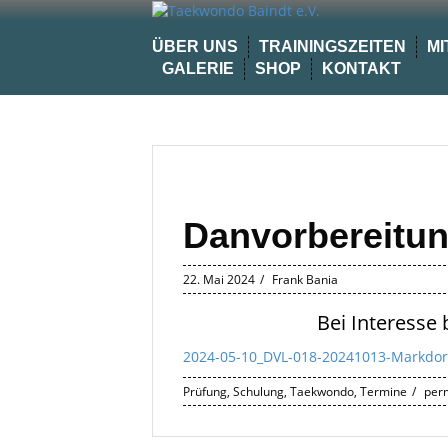
Skip
to
ÜBER UNS
TRAININGSZEITEN
MI
content
GALERIE
SHOP
KONTAKT
Danvorbereitu
22. Mai 2024
Frank Bania
Bei Interesse 
2024-05-10_DVL-018-20241013-Markdor
Prüfung
,
Schulung
,
Taekwondo
,
Termine
perm