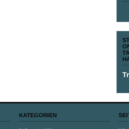
S
O
T
H
T
KATEGORIEN
SEI