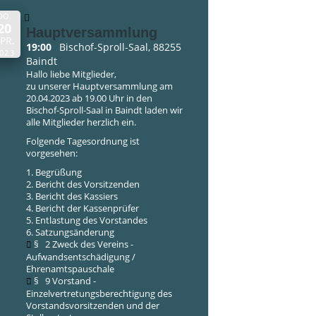
DO.
20
Hauptversammlung
PR.
19:00
Bischof-Sproll-Saal, 88255
023
Baindt
Hallo liebe Mitglieder,
zu unserer Hauptversammlung am
20.04.2023 ab 19.00 Uhr in den
Bischof-Sproll-Saal in Baindt laden wir
alle Mitglieder herzlich ein.
Folgende Tagesordnung ist
vorgesehen:
1. Begrüßung
2. Bericht des Vorsitzenden
3. Bericht des Kassiers
4. Bericht der Kassenprüfer
5. Entlastung des Vorstandes
6. Satzungsänderung
§ 2 Zweck des Vereins -
Aufwandsentschädigung /
Ehrenamtspauschale
§ 9 Vorstand -
Einzelvertretungsberechtigung des
Vorstandsvorsitzenden und der