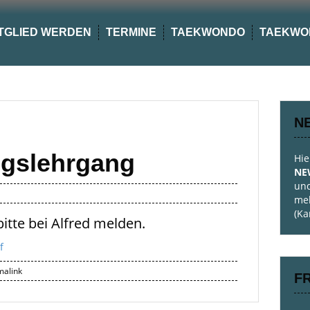
TGLIED WERDEN
TERMINE
TAEKWONDO
TAEKWO
N
ngslehrgang
Hie
NE
und
meh
(Ka
bitte bei Alfred melden.
f
alink
F