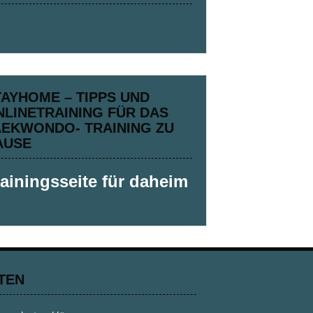
TAYHOME – TIPPS UND
NLINETRAINING FÜR DAS
AEKWONDO- TRAINING ZU
AUSE
rainingsseite für daheim
TEN