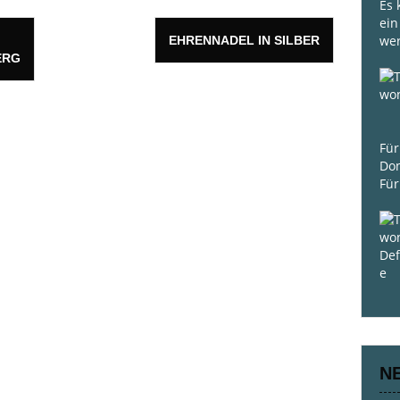
Es 
ein
we
EHRENNADEL IN SILBER
ERG
Für
Do
Für
N