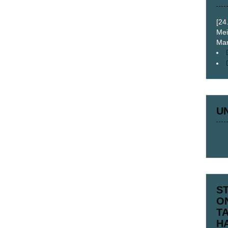
[24
Mei
Mar
U
S
O
T
H