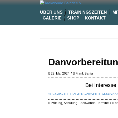
Skip
to
ÜBER UNS
TRAININGSZEITEN
MI
content
GALERIE
SHOP
KONTAKT
Danvorbereitu
22. Mai 2024
Frank Bania
Bei Interesse 
2024-05-10_DVL-018-20241013-Markdor
Prüfung
,
Schulung
,
Taekwondo
,
Termine
pe