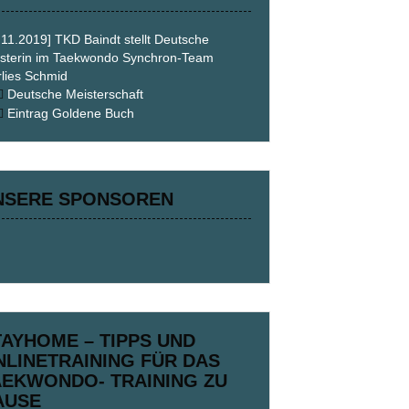
.11.2019] TKD Baindt stellt Deutsche
sterin im Taekwondo Synchron-Team
lies Schmid
Deutsche Meisterschaft
Eintrag Goldene Buch
NSERE SPONSOREN
TAYHOME – TIPPS UND
NLINETRAINING FÜR DAS
AEKWONDO- TRAINING ZU
AUSE