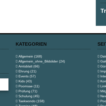
T
KATEGORIEN
SEI
Allgemein
(168)
Dat
Allgemein_ohne_Bildslider
(24)
Gal
Amtsblatt
(66)
Gür
Ehrung
(21)
Imp
Events
(57)
Int
Kids
(43)
Kon
Poomsae
(11)
Lin
Prüfung
(71)
Mit
Schulung
(45)
New
Taekwondo
(158)
Poo