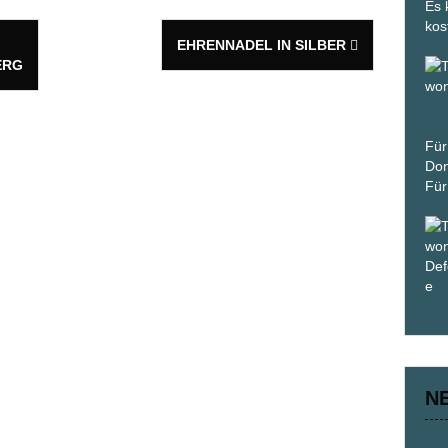
Es 
kos
EHRENNADEL IN SILBER
ERG
Für
Don
Für
N