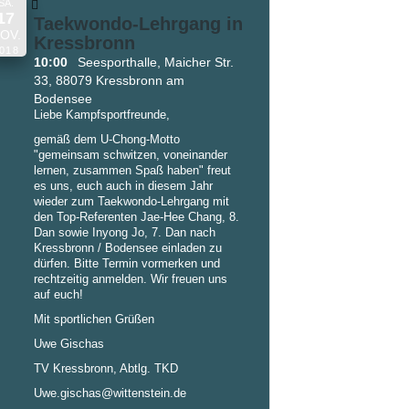
SA.
17
Taekwondo-Lehrgang in
OV.
Kressbronn
018
10:00
Seesporthalle, Maicher Str.
33, 88079 Kressbronn am
Bodensee
Liebe Kampfsportfreunde,
gemäß dem U-Chong-Motto
"gemeinsam schwitzen, voneinander
lernen, zusammen Spaß haben" freut
es uns, euch auch in diesem Jahr
wieder zum Taekwondo-Lehrgang mit
den Top-Referenten Jae-Hee Chang, 8.
Dan sowie Inyong Jo, 7. Dan nach
Kressbronn / Bodensee einladen zu
dürfen. Bitte Termin vormerken und
rechtzeitig anmelden. Wir freuen uns
auf euch!
Mit sportlichen Grüßen
Uwe Gischas
TV Kressbronn, Abtlg. TKD
Uwe.gischas@wittenstein.de