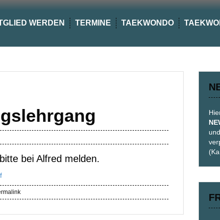
TGLIED WERDEN
TERMINE
TAEKWONDO
TAEKWO
N
ngslehrgang
Hie
NE
und
ver
(Ka
bitte bei Alfred melden.
f
rmalink
F