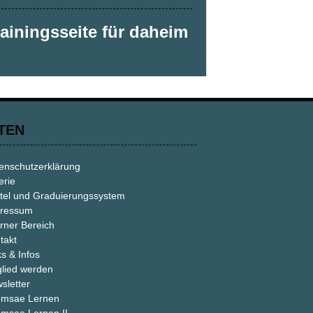
rainingsseite für daheim
TEN
enschutzerklärung
erie
tel und Graduierungssystem
ressum
erner Bereich
takt
ks & Infos
glied werden
sletter
msae Lernen