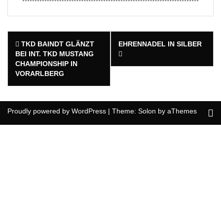
Post
TKD BAINDT GLÄNZT
EHRENNADEL IN SILBER
navigation
BEI INT. TKD MUSTANG
CHAMPIONSHIP IN
VORARLBERG
Proudly powered by WordPress
|
Theme:
Solon
by aThemes