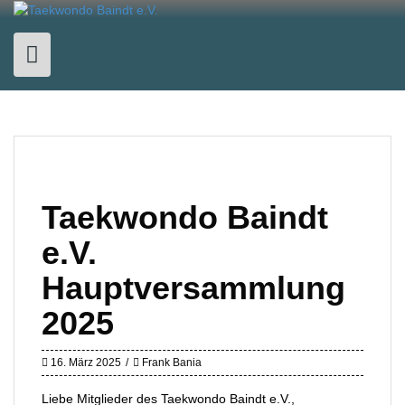
Skip
to
content
Taekwondo Baindt
e.V.
Hauptversammlung
2025
16. März 2025
Frank Bania
Liebe Mitglieder des Taekwondo Baindt e.V.,