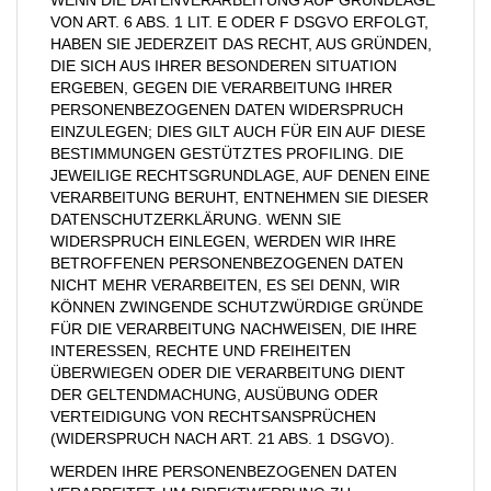
WENN DIE DATENVERARBEITUNG AUF GRUNDLAGE
VON ART. 6 ABS. 1 LIT. E ODER F DSGVO ERFOLGT,
HABEN SIE JEDERZEIT DAS RECHT, AUS GRÜNDEN,
DIE SICH AUS IHRER BESONDEREN SITUATION
ERGEBEN, GEGEN DIE VERARBEITUNG IHRER
PERSONENBEZOGENEN DATEN WIDERSPRUCH
EINZULEGEN; DIES GILT AUCH FÜR EIN AUF DIESE
BESTIMMUNGEN GESTÜTZTES PROFILING. DIE
JEWEILIGE RECHTSGRUNDLAGE, AUF DENEN EINE
VERARBEITUNG BERUHT, ENTNEHMEN SIE DIESER
DATENSCHUTZERKLÄRUNG. WENN SIE
WIDERSPRUCH EINLEGEN, WERDEN WIR IHRE
BETROFFENEN PERSONENBEZOGENEN DATEN
NICHT MEHR VERARBEITEN, ES SEI DENN, WIR
KÖNNEN ZWINGENDE SCHUTZWÜRDIGE GRÜNDE
FÜR DIE VERARBEITUNG NACHWEISEN, DIE IHRE
INTERESSEN, RECHTE UND FREIHEITEN
ÜBERWIEGEN ODER DIE VERARBEITUNG DIENT
DER GELTENDMACHUNG, AUSÜBUNG ODER
VERTEIDIGUNG VON RECHTSANSPRÜCHEN
(WIDERSPRUCH NACH ART. 21 ABS. 1 DSGVO).
WERDEN IHRE PERSONENBEZOGENEN DATEN