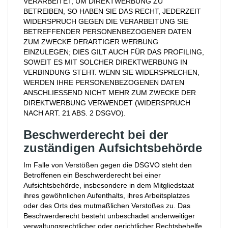
VERARBEITET, UM DIREKTWERBUNG ZU
BETREIBEN, SO HABEN SIE DAS RECHT, JEDERZEIT
WIDERSPRUCH GEGEN DIE VERARBEITUNG SIE
BETREFFENDER PERSONENBEZOGENER DATEN
ZUM ZWECKE DERARTIGER WERBUNG
EINZULEGEN; DIES GILT AUCH FÜR DAS PROFILING,
SOWEIT ES MIT SOLCHER DIREKTWERBUNG IN
VERBINDUNG STEHT. WENN SIE WIDERSPRECHEN,
WERDEN IHRE PERSONENBEZOGENEN DATEN
ANSCHLIESSEND NICHT MEHR ZUM ZWECKE DER
DIREKTWERBUNG VERWENDET (WIDERSPRUCH
NACH ART. 21 ABS. 2 DSGVO).
Beschwerde­recht bei der
zuständigen Aufsichts­behörde
Im Falle von Verstößen gegen die DSGVO steht den
Betroffenen ein Beschwerderecht bei einer
Aufsichtsbehörde, insbesondere in dem Mitgliedstaat
ihres gewöhnlichen Aufenthalts, ihres Arbeitsplatzes
oder des Orts des mutmaßlichen Verstoßes zu. Das
Beschwerderecht besteht unbeschadet anderweitiger
verwaltungsrechtlicher oder gerichtlicher Rechtsbehelfe.