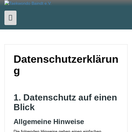
Skip
to
content
Datenschutzerklärun
g
1. Datenschutz auf einen
Blick
Allgemeine Hinweise
Die folgenden Hinweise geben einen einfachen