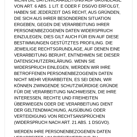
WENN DIE DATENVERARBEITUNG AUF GRUNDLAGE
VON ART. 6 ABS. 1 LIT. E ODER F DSGVO ERFOLGT,
HABEN SIE JEDERZEIT DAS RECHT, AUS GRÜNDEN,
DIE SICH AUS IHRER BESONDEREN SITUATION
ERGEBEN, GEGEN DIE VERARBEITUNG IHRER
PERSONENBEZOGENEN DATEN WIDERSPRUCH
EINZULEGEN; DIES GILT AUCH FÜR EIN AUF DIESE
BESTIMMUNGEN GESTÜTZTES PROFILING. DIE
JEWEILIGE RECHTSGRUNDLAGE, AUF DENEN EINE
VERARBEITUNG BERUHT, ENTNEHMEN SIE DIESER
DATENSCHUTZERKLÄRUNG. WENN SIE
WIDERSPRUCH EINLEGEN, WERDEN WIR IHRE
BETROFFENEN PERSONENBEZOGENEN DATEN
NICHT MEHR VERARBEITEN, ES SEI DENN, WIR
KÖNNEN ZWINGENDE SCHUTZWÜRDIGE GRÜNDE
FÜR DIE VERARBEITUNG NACHWEISEN, DIE IHRE
INTERESSEN, RECHTE UND FREIHEITEN
ÜBERWIEGEN ODER DIE VERARBEITUNG DIENT
DER GELTENDMACHUNG, AUSÜBUNG ODER
VERTEIDIGUNG VON RECHTSANSPRÜCHEN
(WIDERSPRUCH NACH ART. 21 ABS. 1 DSGVO).
WERDEN IHRE PERSONENBEZOGENEN DATEN