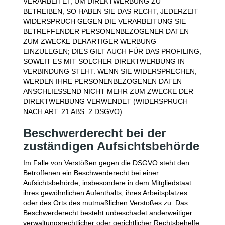
VERARBEITET, UM DIREKTWERBUNG ZU
BETREIBEN, SO HABEN SIE DAS RECHT, JEDERZEIT
WIDERSPRUCH GEGEN DIE VERARBEITUNG SIE
BETREFFENDER PERSONENBEZOGENER DATEN
ZUM ZWECKE DERARTIGER WERBUNG
EINZULEGEN; DIES GILT AUCH FÜR DAS PROFILING,
SOWEIT ES MIT SOLCHER DIREKTWERBUNG IN
VERBINDUNG STEHT. WENN SIE WIDERSPRECHEN,
WERDEN IHRE PERSONENBEZOGENEN DATEN
ANSCHLIESSEND NICHT MEHR ZUM ZWECKE DER
DIREKTWERBUNG VERWENDET (WIDERSPRUCH
NACH ART. 21 ABS. 2 DSGVO).
Beschwerde­recht bei der
zuständigen Aufsichts­behörde
Im Falle von Verstößen gegen die DSGVO steht den
Betroffenen ein Beschwerderecht bei einer
Aufsichtsbehörde, insbesondere in dem Mitgliedstaat
ihres gewöhnlichen Aufenthalts, ihres Arbeitsplatzes
oder des Orts des mutmaßlichen Verstoßes zu. Das
Beschwerderecht besteht unbeschadet anderweitiger
verwaltungsrechtlicher oder gerichtlicher Rechtsbehelfe.