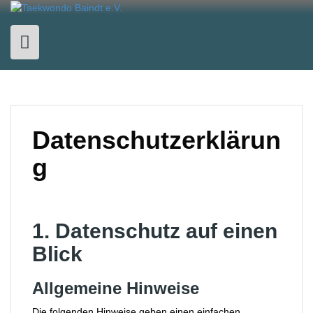
Skip
to
content
Datenschutzerklärun
g
1. Datenschutz auf einen
Blick
Allgemeine Hinweise
Die folgenden Hinweise geben einen einfachen