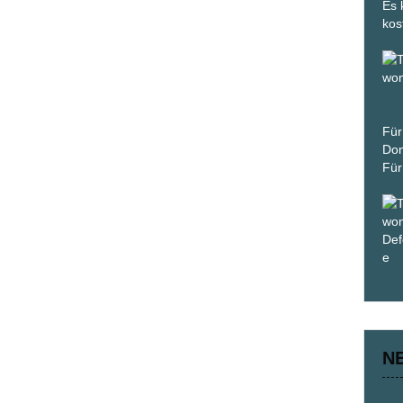
Es 
kos
Für
Don
Für
N