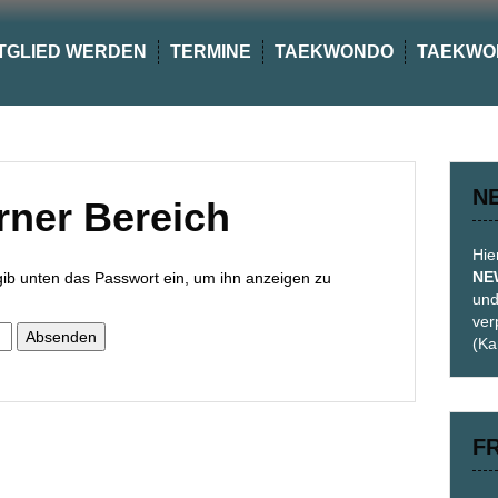
TGLIED WERDEN
TERMINE
TAEKWONDO
TAEKWO
N
rner Bereich
Hie
NE
e gib unten das Passwort ein, um ihn anzeigen zu
und
ver
(Ka
F