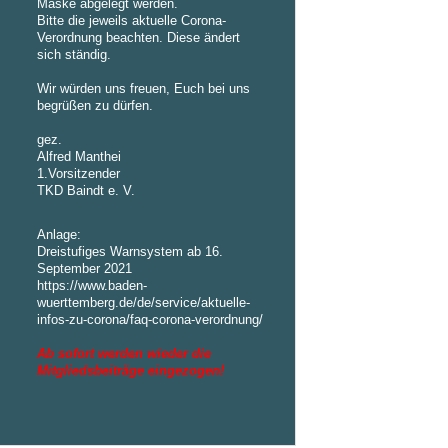
Maske abgelegt werden.
Bitte die jeweils aktuelle Corona-
Verordnung beachten. Diese ändert
sich ständig.
Wir würden uns freuen, Euch bei uns
begrüßen zu dürfen.
gez.
Alfred Manthei
1.Vorsitzender
TKD Baindt e. V.
Anlage:
Dreistufiges Warnsystem ab 16.
September 2021
https://www.baden-
wuerttemberg.de/de/service/aktuelle-
infos-zu-corona/faq-corona-verordnung/
Ab sofort werden wieder die
Mitgliedsbeiträge eingezogen!