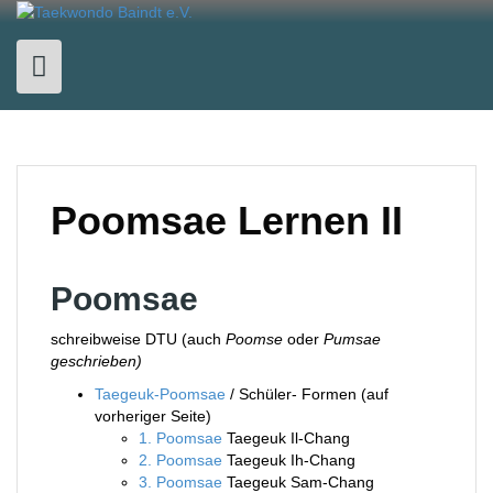
Skip
to
content
Poomsae Lernen II
Poomsae
schreibweise DTU (auch
Poomse
oder
Pumsae
geschrieben)
Taegeuk-Poomsae
/ Schüler- Formen (auf
vorheriger Seite)
1. Poomsae
Taegeuk Il-Chang
2. Poomsae
Taegeuk Ih-Chang
3. Poomsae
Taegeuk Sam-Chang