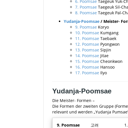
6. Poomsae
Taegeuk Yuk-C
7. Poomsae
Taegeuk Sil-Ch
8. Poomsae
Taegeuk Pal-Ch
Yudanja-Poomsae
/ Meister- Fo
9. Poomsae
Koryo
10. Poomsae
Kumgang
11. Poomsae
Taebaek
12. Poomsae
Pyongwon
13. Poomsae
Sipjin
14. Poomsae
Jitae
15. Poomsae
Cheonkwon
16. Poomsae
Hansoo
17. Poomsae
Ilyo
Yudanja-Poomsae
Die Meister- Formen –
Die Formen der zweiten Gruppe (Forme
relevant
und werden „Yudanja Pumsae“
9. Poomsae
고려
1