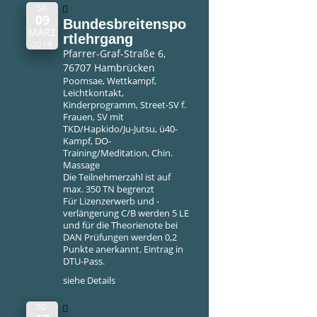
SA.
09
Bundesbreitenspo
MÄRZ
rtlehrgang
2019
Pfarrer-Graf-Straße 6,
76707 Hambrücken
Poomsae, Wettkampf,
Leichtkontakt,
Kinderprogramm, Street-SV f.
Frauen, SV mit
TKD/Hapkido/Ju-Jutsu, ü40-
Kampf, DO-
Training/Meditation, Chin.
Massage
Die Teilnehmerzahl ist auf
max. 350 TN begrenzt
Für Lizenzerwerb und -
verlängerung C/B werden 5 LE
und für die Theorienote bei
DAN Prüfungen werden 0,2
Punkte anerkannt. Eintrag in
DTU-Pass.
siehe
Details
SO.