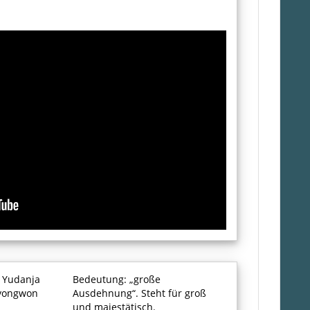
. Yudanja
Bedeutung: „große
yongwon
Ausdehnung“. Steht für groß
und majestätisch.