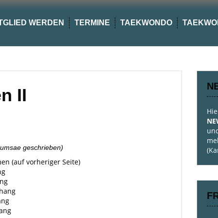
TGLIED WERDEN
TERMINE
TAEKWONDO
TAEKWO
N
 II
Hie
NE
und
meh
umsae geschrieben)
(Ka
en (auf vorheriger Seite)
ng
ang
hang
F
ang
ang