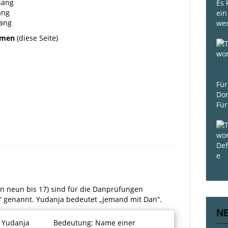
hang
Es 
ang
ein
ang
we
rmen
(diese Seite)
Für
Do
Für
n neun bis 17) sind für die Danprüfungen
 genannt. Yudanja bedeutet „jemand mit Dan“.
N
. Yudanja
Bedeutung: Name einer