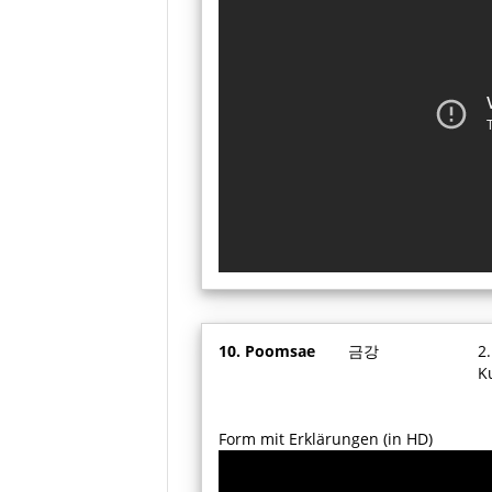
10. Poomsae
금강
2
K
Form mit Erklärungen (in HD)