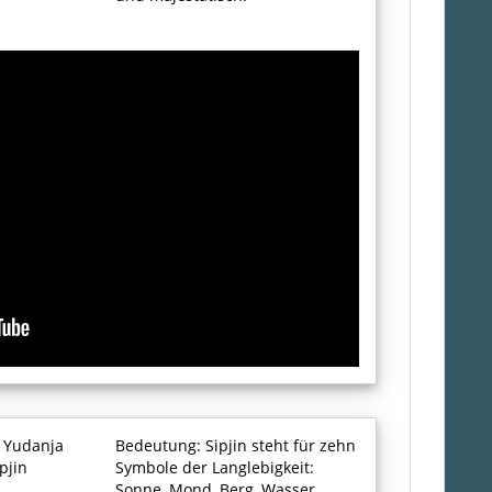
. Yudanja
Bedeutung: Sipjin steht für zehn
pjin
Symbole der Langlebigkeit:
Sonne, Mond, Berg, Wasser,