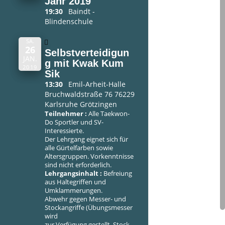
Jahr 2019
19:30
Baindt -
Blindenschule
SA.
26
Selbstverteidigun
JAN.
g mit Kwak Kum
2019
Sik
13:30
Emil-Arheit-Halle
Bruchwaldstraße 76 76229
Karlsruhe Grötzingen
Teilnehmer :
Alle Taekwon-
Do Sportler und SV-
Interessierte.
Der Lehrgang eignet sich für
alle Gürtelfarben sowie
Altersgruppen. Vorkenntnisse
sind nicht erforderlich.
Lehrgangsinhalt :
Befreiung
aus Haltegriffen und
Umklammerungen.
Abwehr gegen Messer- und
Stockangriffe (Übungsmesser
wird
zur Verfügung gestellt. Stock