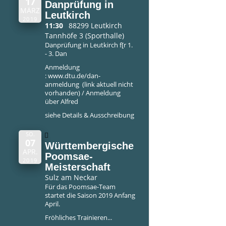
17
Danprüfung in
MÄRZ
Leutkirch
2019
11:30
88299 Leutkirch
Tannhöfe 3 (Sporthalle)
Danprüfung in Leutkirch f[r 1.
- 3. Dan
Anmeldung
: www.dtu.de/dan-
anmeldung (link aktuell nicht
vorhanden) / Anmeldung
über Alfred
siehe
Details & Ausschreibung
SO.
07
Württembergische
APR.
Poomsae-
2019
Meisterschaft
Sulz am Neckar
Für das Poomsae-Team
startet die Saison 2019 Anfang
April.
Fröhliches Trainieren...