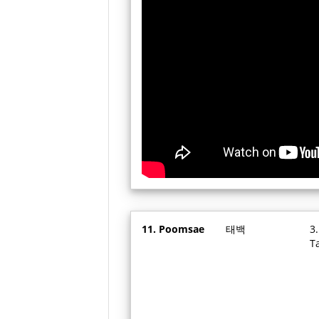
11. Poomsae
태백
3
T