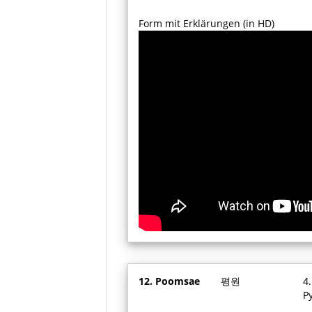
Form mit Erklärungen (in HD)
12. Poomsae
평원
4
P