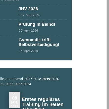
JHV 2026
17. April 2026
Prüfung in Baindt
7. April 2026
Gymnastik trifft
Selbstverteidigung!
4. April 2026
lle
Anstehend
2017
2018
2019
2020
021
2022
2023
2024
DI.
08
Erstes reguläres
JAN.
Training im neuen
2019