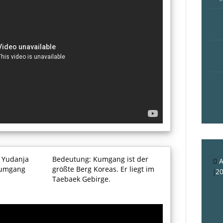
. Yudanja
Bedeutung: Kumgang ist der
A
umgang
größte Berg Koreas. Er liegt im
2
Taebaek Gebirge.