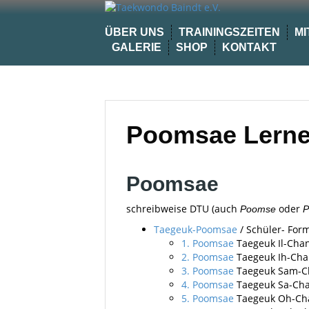
Skip
to
ÜBER UNS
TRAININGSZEITEN
MI
content
GALERIE
SHOP
KONTAKT
Poomsae Lernen
Poomsae
schreibweise DTU (auch
oder
Poomse
P
Taegeuk-Poomsae
/ Schüler- Form
1. Poomsae
Taegeuk Il-Cha
2. Poomsae
Taegeuk Ih-Ch
3. Poomsae
Taegeuk Sam-C
4. Poomsae
Taegeuk Sa-Ch
5. Poomsae
Taegeuk Oh-Ch