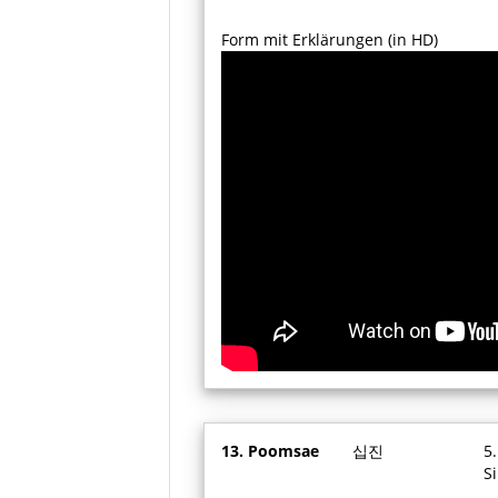
Form mit Erklärungen (in HD)
13. Poomsae
십진
5
Si