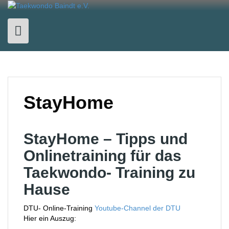
Skip
to
content
StayHome
StayHome – Tipps und
Onlinetraining für das
Taekwondo- Training zu
Hause
DTU- Online-Training
Youtube-Channel der DTU
Hier ein Auszug: