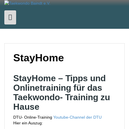
Skip
to
content
StayHome
StayHome – Tipps und
Onlinetraining für das
Taekwondo- Training zu
Hause
DTU- Online-Training
Youtube-Channel der DTU
Hier ein Auszug: