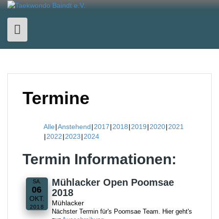
Skip
to
content
Termine
Alle
Anstehend
2017
2018
2019
2020
2021
2022
2023
2024
Termin Informationen:
Mühlacker Open Poomsae
SA.
06
2018
OKT.
Mühlacker
2018
Nächster Termin für's Poomsae Team. Hier geht's