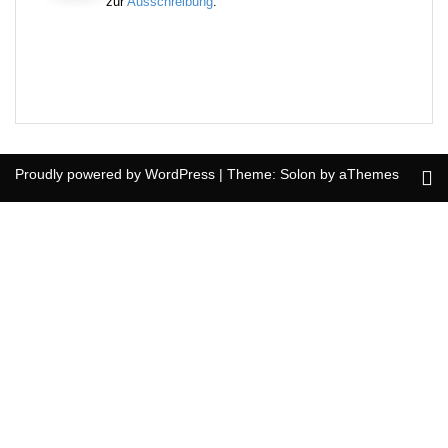
zur
Ausschreibung
.
Proudly powered by WordPress
|
Theme:
Solon
by aThemes