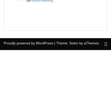
zur
Ausschreibung
.
Proudly powered by WordPress
|
Theme:
Solon
by aThemes