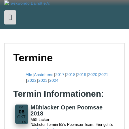
Skip
to
content
Termine
Alle
Anstehend
2017
2018
2019
2020
2021
2022
2023
2024
Termin Informationen:
Mühlacker Open Poomsae
SA.
06
2018
OKT.
Mühlacker
2018
Nächster Termin für's Poomsae Team. Hier geht's