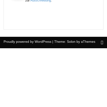
zur
Ausschreibung
.
Proudly powered by WordPress
|
Theme:
Solon
by aThemes