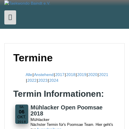
Skip
to
content
Termine
Alle
Anstehend
2017
2018
2019
2020
2021
2022
2023
2024
Termin Informationen:
Mühlacker Open Poomsae
SA.
06
2018
OKT.
Mühlacker
2018
Nächster Termin für's Poomsae Team. Hier geht's