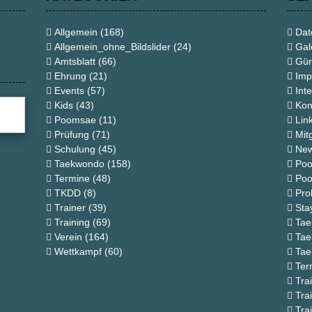
Allgemein
(168)
Dat
Allgemein_ohne_Bildslider
(24)
Gal
Amtsblatt
(66)
Gür
Ehrung
(21)
Imp
Events
(57)
Int
Kids
(43)
Kon
Poomsae
(11)
Lin
Prüfung
(71)
Mit
Schulung
(45)
New
Taekwondo
(158)
Poo
Termine
(48)
Poo
TKDD
(8)
Pro
Trainer
(39)
St
Training
(69)
Ta
Verein
(164)
Tae
Wettkampf
(60)
Tae
Ter
Tra
Tra
Tra