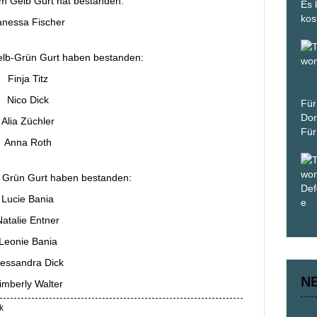
m Gelb Gurt hat bestanden:
Es 
kos
anessa Fischer
elb-Grün Gurt haben bestanden:
Finja Titz
Nico Dick
Für
Don
Alia Züchler
Für
Anna Roth
 Grün Gurt haben bestanden:
Lucie Bania
Natalie Entner
Leonie Bania
lessandra Dick
N
imberly Walter
k