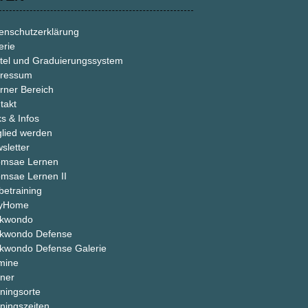
enschutzerklärung
erie
tel und Graduierungssystem
ressum
erner Bereich
takt
ks & Infos
glied werden
sletter
msae Lernen
msae Lernen II
betraining
ayHome
ekwondo
kwondo Defense
kwondo Defense Galerie
mine
iner
iningsorte
iningszeiten