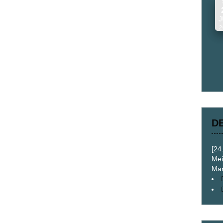
J
2
D
[24
Mei
Mar