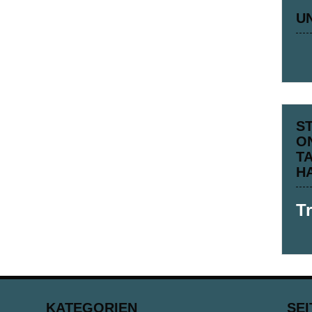
U
S
O
T
H
T
KATEGORIEN
SEI