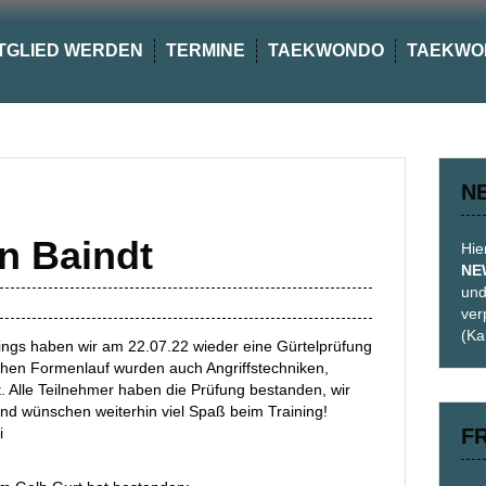
TGLIED WERDEN
TERMINE
TAEKWONDO
TAEKWO
N
n Baindt
Hie
NE
und
ver
(Ka
ngs haben wir am 22.07.22 wieder eine Gürtelprüfung
chen Formenlauf wurden auch Angriffstechniken,
. Alle Teilnehmer haben die Prüfung bestanden, wir
und wünschen weiterhin viel Spaß beim Training!
i
F