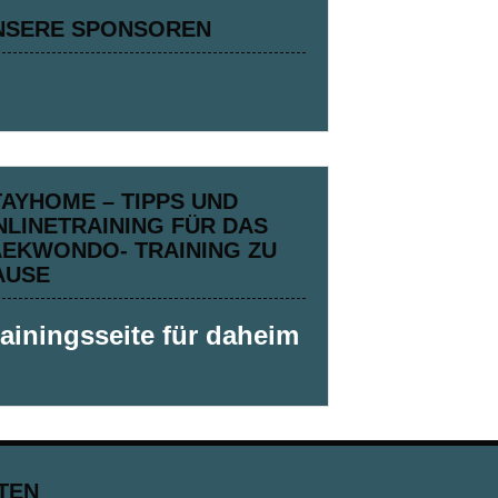
NSERE SPONSOREN
TAYHOME – TIPPS UND
NLINETRAINING FÜR DAS
AEKWONDO- TRAINING ZU
AUSE
rainingsseite für daheim
TEN