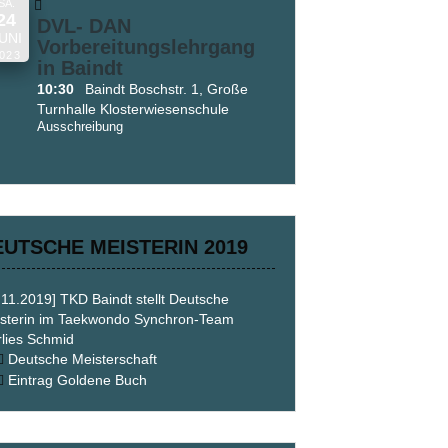
SA.
24
DVL- DAN
UNI
Vorbereitungslehrgang
023
in Baindt
10:30
Baindt Boschstr. 1, Große
Turnhalle Klosterwiesenschule
Ausschreibung
EUTSCHE MEISTERIN 2019
.11.2019] TKD Baindt stellt Deutsche
sterin im Taekwondo Synchron-Team
lies Schmid
Deutsche Meisterschaft
Eintrag Goldene Buch