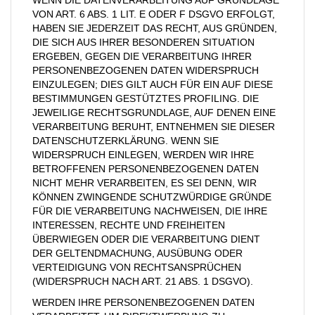
WENN DIE DATENVERARBEITUNG AUF GRUNDLAGE
VON ART. 6 ABS. 1 LIT. E ODER F DSGVO ERFOLGT,
HABEN SIE JEDERZEIT DAS RECHT, AUS GRÜNDEN,
DIE SICH AUS IHRER BESONDEREN SITUATION
ERGEBEN, GEGEN DIE VERARBEITUNG IHRER
PERSONENBEZOGENEN DATEN WIDERSPRUCH
EINZULEGEN; DIES GILT AUCH FÜR EIN AUF DIESE
BESTIMMUNGEN GESTÜTZTES PROFILING. DIE
JEWEILIGE RECHTSGRUNDLAGE, AUF DENEN EINE
VERARBEITUNG BERUHT, ENTNEHMEN SIE DIESER
DATENSCHUTZERKLÄRUNG. WENN SIE
WIDERSPRUCH EINLEGEN, WERDEN WIR IHRE
BETROFFENEN PERSONENBEZOGENEN DATEN
NICHT MEHR VERARBEITEN, ES SEI DENN, WIR
KÖNNEN ZWINGENDE SCHUTZWÜRDIGE GRÜNDE
FÜR DIE VERARBEITUNG NACHWEISEN, DIE IHRE
INTERESSEN, RECHTE UND FREIHEITEN
ÜBERWIEGEN ODER DIE VERARBEITUNG DIENT
DER GELTENDMACHUNG, AUSÜBUNG ODER
VERTEIDIGUNG VON RECHTSANSPRÜCHEN
(WIDERSPRUCH NACH ART. 21 ABS. 1 DSGVO).
WERDEN IHRE PERSONENBEZOGENEN DATEN