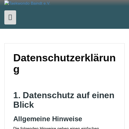
Skip
to
content
Datenschutzerklärun
g
1. Datenschutz auf einen
Blick
Allgemeine Hinweise
Die folgenden Hinweise geben einen einfachen