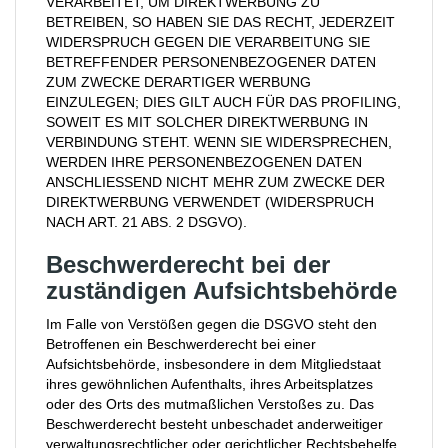
VERARBEITET, UM DIREKTWERBUNG ZU
BETREIBEN, SO HABEN SIE DAS RECHT, JEDERZEIT
WIDERSPRUCH GEGEN DIE VERARBEITUNG SIE
BETREFFENDER PERSONENBEZOGENER DATEN
ZUM ZWECKE DERARTIGER WERBUNG
EINZULEGEN; DIES GILT AUCH FÜR DAS PROFILING,
SOWEIT ES MIT SOLCHER DIREKTWERBUNG IN
VERBINDUNG STEHT. WENN SIE WIDERSPRECHEN,
WERDEN IHRE PERSONENBEZOGENEN DATEN
ANSCHLIESSEND NICHT MEHR ZUM ZWECKE DER
DIREKTWERBUNG VERWENDET (WIDERSPRUCH
NACH ART. 21 ABS. 2 DSGVO).
Beschwerde­recht bei der
zuständigen Aufsichts­behörde
Im Falle von Verstößen gegen die DSGVO steht den
Betroffenen ein Beschwerderecht bei einer
Aufsichtsbehörde, insbesondere in dem Mitgliedstaat
ihres gewöhnlichen Aufenthalts, ihres Arbeitsplatzes
oder des Orts des mutmaßlichen Verstoßes zu. Das
Beschwerderecht besteht unbeschadet anderweitiger
verwaltungsrechtlicher oder gerichtlicher Rechtsbehelfe.