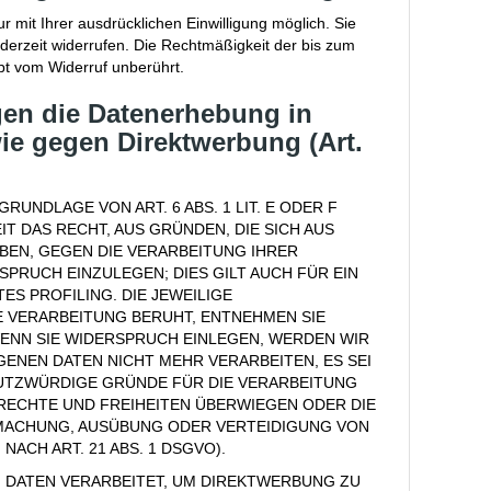
 mit Ihrer ausdrücklichen Einwilligung möglich. Sie
jederzeit widerrufen. Die Rechtmäßigkeit der bis zum
bt vom Widerruf unberührt.
en die Datenerhebung in
ie gegen Direktwerbung (Art.
UNDLAGE VON ART. 6 ABS. 1 LIT. E ODER F
T DAS RECHT, AUS GRÜNDEN, DIE SICH AUS
BEN, GEGEN DIE VERARBEITUNG IHRER
RUCH EINZULEGEN; DIES GILT AUCH FÜR EIN
S PROFILING. DIE JEWEILIGE
 VERARBEITUNG BERUHT, ENTNEHMEN SIE
ENN SIE WIDERSPRUCH EINLEGEN, WERDEN WIR
NEN DATEN NICHT MEHR VERARBEITEN, ES SEI
UTZWÜRDIGE GRÜNDE FÜR DIE VERARBEITUNG
 RECHTE UND FREIHEITEN ÜBERWIEGEN ODER DIE
MACHUNG, AUSÜBUNG ODER VERTEIDIGUNG VON
CH ART. 21 ABS. 1 DSGVO).
DATEN VERARBEITET, UM DIREKTWERBUNG ZU