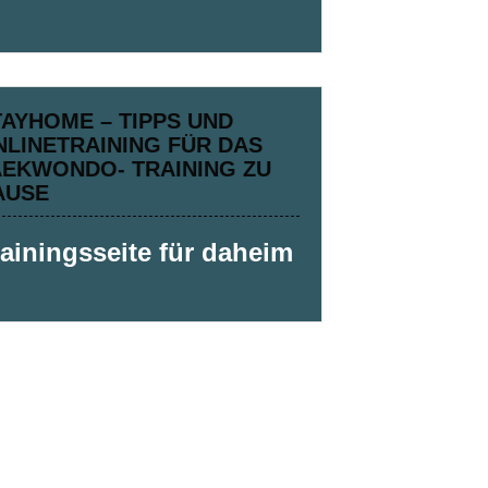
TAYHOME – TIPPS UND
NLINETRAINING FÜR DAS
AEKWONDO- TRAINING ZU
AUSE
rainingsseite für daheim