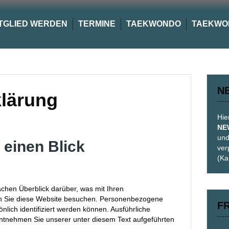
TGLIED WERDEN
TERMINE
TAEKWONDO
TAEKWO
N
lärung
Hie
NE
und
 einen Blick
ver
(Ka
chen Überblick darüber, was mit Ihren
n Sie diese Website besuchen. Personenbezogene
F
nlich identifiziert werden können. Ausführliche
tnehmen Sie unserer unter diesem Text aufgeführten