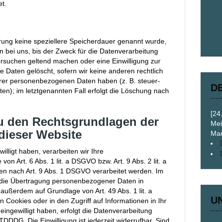
t.
rung keine speziellere Speicherdauer genannt wurde,
 bei uns, bis der Zweck für die Datenverarbeitung
hersuchen geltend machen oder eine Einwilligung zur
 Daten gelöscht, sofern wir keine anderen rechtlich
hrer personenbezogenen Daten haben (z. B. steuer-
D
en); im letztgenannten Fall erfolgt die Löschung nach
[24
u den Rechtsgrundlagen der
Mei
dieser Website
Mar
illigt haben, verarbeiten wir Ihre
 Art. 6 Abs. 1 lit. a DSGVO bzw. Art. 9 Abs. 2 lit. a
n nach Art. 9 Abs. 1 DSGVO verarbeitet werden. Im
in die Übertragung personenbezogener Daten in
 außerdem auf Grundlage von Art. 49 Abs. 1 lit. a
U
Cookies oder in den Zugriff auf Informationen in Ihr
 eingewilligt haben, erfolgt die Datenverarbeitung
TDDDG. Die Einwilligung ist jederzeit widerrufbar. Sind