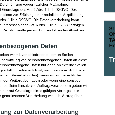
ur Durchführung vorvertraglicher Maßnahmen
uf Grundlage des Art. 6 Abs. 1 lit. b DSGVO. Des
n diese zur Erfüllung einer rechtlichen Verpflichtung
6 Abs. 1 lit. c DSGVO. Die Datenverarbeitung kann
 Interesses nach Art. 6 Abs. 1 lit. f DSGVO erfolgen.
S
gen Rechtsgrundlagen wird in den folgenden Absätzen
O
T
enbezogenen Daten
H
eiten wir mit verschiedenen externen Stellen
T
 Übermittlung von personenbezogenen Daten an diese
 personenbezogene Daten nur dann an externe Stellen
erfüllung erforderlich ist, wenn wir gesetzlich hierzu
aten an Steuerbehörden), wenn wir ein berechtigtes
O an der Weitergabe haben oder wenn eine sonstige
ubt. Beim Einsatz von Auftragsverarbeitern geben wir
nur auf Grundlage eines gültigen Vertrags über
ner gemeinsamen Verarbeitung wird ein Vertrag über
igung zur Datenverarbeitung