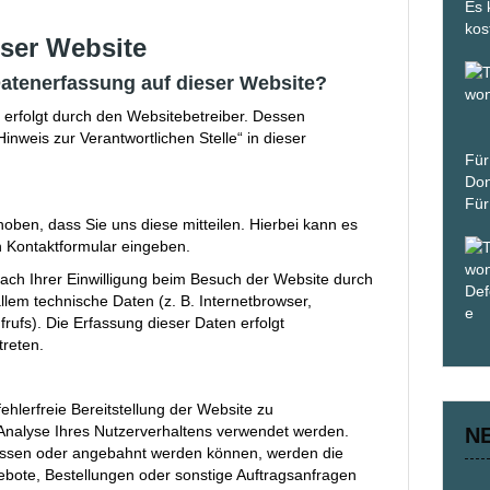
Es 
kos
eser Website
 Datenerfassung auf dieser Website?
 erfolgt durch den Websitebetreiber. Dessen
nweis zur Verantwortlichen Stelle“ in dieser
Für
Don
Für
ben, dass Sie uns diese mitteilen. Hierbei kann es
in Kontaktformular eingeben.
ch Ihrer Einwilligung beim Besuch der Website durch
llem technische Daten (z. B. Internetbrowser,
rufs). Die Erfassung dieser Daten erfolgt
treten.
ehlerfreie Bereitstellung der Website zu
Analyse Ihres Nutzerverhaltens verwendet werden.
N
lossen oder angebahnt werden können, werden die
ebote, Bestellungen oder sonstige Auftragsanfragen