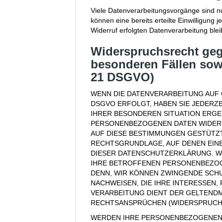
Viele Datenverarbeitungsvorgänge sind nur
können eine bereits erteilte Einwilligung 
Widerruf erfolgten Datenverarbeitung blei
Widerspruchsrecht geg
besonderen Fällen sow
21 DSGVO)
WENN DIE DATENVERARBEITUNG AUF GR
DSGVO ERFOLGT, HABEN SIE JEDERZEI
IHRER BESONDEREN SITUATION ERGE
PERSONENBEZOGENEN DATEN WIDERSP
AUF DIESE BESTIMMUNGEN GESTÜTZTE
RECHTSGRUNDLAGE, AUF DENEN EINE
DIESER DATENSCHUTZERKLÄRUNG. W
IHRE BETROFFENEN PERSONENBEZOGE
DENN, WIR KÖNNEN ZWINGENDE SCH
NACHWEISEN, DIE IHRE INTERESSEN,
VERARBEITUNG DIENT DER GELTEND
RECHTSANSPRÜCHEN (WIDERSPRUCH NA
WERDEN IHRE PERSONENBEZOGENEN 