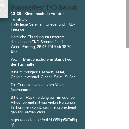
FR.
26
Sommerfest TKD Baindt
ULI
18:30
Blindenschule vor der
019
Turnhalle
Hallo liebe Vereinsmitglieder und TKD-
Freunde !
Herzliche Einladung zu unserem
diesjährigen TKD Sommerfest !
Wann:
Freitag, 26.07.2019 ab 18.30
Uhr
Wo:
Blindenschule in Baindt vor
der Turnhalle
Bitte mitbringen: Besteck, Teller,
Grillgut, eventuell Gläser, Salat, Süßes
Die Getränke werden vom Verein
übernommen.
Bitte um Rückmeldung bei mir oder bei
Alfred, ob und mit wie vielen Personen
Ihr kommen könnt, damit entsprechend
geplant werden kann.
https://doodle.com/poll/du956qn587ai6q
qf