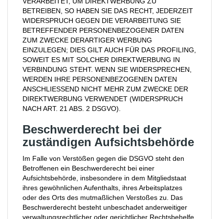
VERARBEITET, UM DIREKTWERBUNG ZU
BETREIBEN, SO HABEN SIE DAS RECHT, JEDERZEIT
WIDERSPRUCH GEGEN DIE VERARBEITUNG SIE
BETREFFENDER PERSONENBEZOGENER DATEN
ZUM ZWECKE DERARTIGER WERBUNG
EINZULEGEN; DIES GILT AUCH FÜR DAS PROFILING,
SOWEIT ES MIT SOLCHER DIREKTWERBUNG IN
VERBINDUNG STEHT. WENN SIE WIDERSPRECHEN,
WERDEN IHRE PERSONENBEZOGENEN DATEN
ANSCHLIESSEND NICHT MEHR ZUM ZWECKE DER
DIREKTWERBUNG VERWENDET (WIDERSPRUCH
NACH ART. 21 ABS. 2 DSGVO).
Beschwerde­recht bei der
zuständigen Aufsichts­behörde
Im Falle von Verstößen gegen die DSGVO steht den
Betroffenen ein Beschwerderecht bei einer
Aufsichtsbehörde, insbesondere in dem Mitgliedstaat
ihres gewöhnlichen Aufenthalts, ihres Arbeitsplatzes
oder des Orts des mutmaßlichen Verstoßes zu. Das
Beschwerderecht besteht unbeschadet anderweitiger
verwaltungsrechtlicher oder gerichtlicher Rechtsbehelfe.