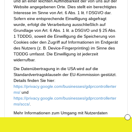
und an einer leichten Auffindbarkeit der von uns auf der
Website angegebenen Orte. Dies stellt ein berechtigtes
Interesse im Sinne von Art. 6 Abs. 1 lit. f DSGVO dar.
Sofern eine entsprechende Einwilligung abgefragt
wurde, erfolgt die Verarbeitung ausschließlich auf
Grundlage von Art. 6 Abs. 1 lit. a DSGVO und § 25 Abs.
1 TDDDG, soweit die Einwilligung die Speicherung von
Cookies oder den Zugriff auf Informationen im Endgerät
des Nutzers (z. B. Device-Fingerprinting) im Sinne des
TDDDG umfasst. Die Einwilligung ist jederzeit
widerrufbar.
Die Datenübertragung in die USA wird auf die
Standardvertragsklauseln der EU-Kommission gestützt.
Details finden Sie hier:
https://privacy.google.com/businesses/gdprcontrollerter
ms/
und
https://privacy.google.com/businesses/gdprcontrollerter
ms/sccs/
.
Mehr Informationen zum Umgang mit Nutzerdaten
finden Sie in der Datenschutzerklärung von Google:
https://policies.google.com/privacy?hl=de
.