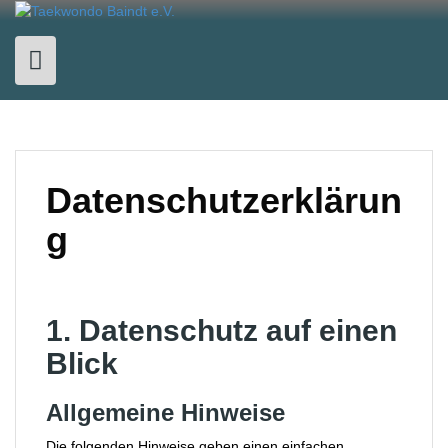
Skip
to
content
Datenschutzerklärun
g
1. Datenschutz auf einen
Blick
Allgemeine Hinweise
Die folgenden Hinweise geben einen einfachen