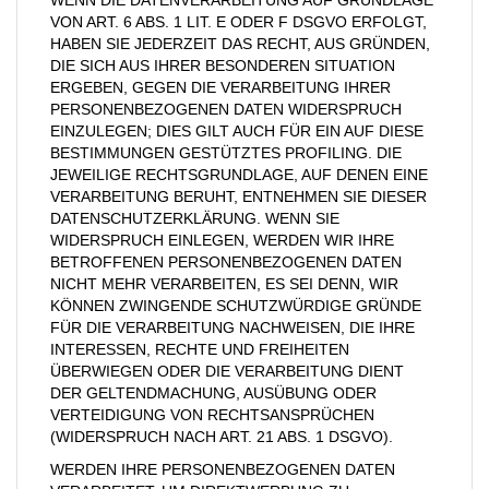
WENN DIE DATENVERARBEITUNG AUF GRUNDLAGE
VON ART. 6 ABS. 1 LIT. E ODER F DSGVO ERFOLGT,
HABEN SIE JEDERZEIT DAS RECHT, AUS GRÜNDEN,
DIE SICH AUS IHRER BESONDEREN SITUATION
ERGEBEN, GEGEN DIE VERARBEITUNG IHRER
PERSONENBEZOGENEN DATEN WIDERSPRUCH
EINZULEGEN; DIES GILT AUCH FÜR EIN AUF DIESE
BESTIMMUNGEN GESTÜTZTES PROFILING. DIE
JEWEILIGE RECHTSGRUNDLAGE, AUF DENEN EINE
VERARBEITUNG BERUHT, ENTNEHMEN SIE DIESER
DATENSCHUTZERKLÄRUNG. WENN SIE
WIDERSPRUCH EINLEGEN, WERDEN WIR IHRE
BETROFFENEN PERSONENBEZOGENEN DATEN
NICHT MEHR VERARBEITEN, ES SEI DENN, WIR
KÖNNEN ZWINGENDE SCHUTZWÜRDIGE GRÜNDE
FÜR DIE VERARBEITUNG NACHWEISEN, DIE IHRE
INTERESSEN, RECHTE UND FREIHEITEN
ÜBERWIEGEN ODER DIE VERARBEITUNG DIENT
DER GELTENDMACHUNG, AUSÜBUNG ODER
VERTEIDIGUNG VON RECHTSANSPRÜCHEN
(WIDERSPRUCH NACH ART. 21 ABS. 1 DSGVO).
WERDEN IHRE PERSONENBEZOGENEN DATEN