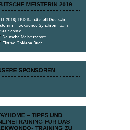
EUTSCHE MEISTERIN 2019
.11.2019] TKD Baindt stellt Deutsche
sterin im Taekwondo Synchron-Team
lies Schmid
Deutsche Meisterschaft
Eintrag Goldene Buch
NSERE SPONSOREN
TAYHOME – TIPPS UND
NLINETRAINING FÜR DAS
AEKWONDO- TRAINING ZU