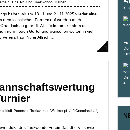
Es 
gemein
,
Kids
,
Prüfung
,
Taekwondo
,
Trainer
kos
ings haben wir am 18.11.und 21.11.2025 wieder eine
ben dem klassischen Formenlauf wurden auch
 Grundschule geprüft. Alle Teilnehmer haben die
 zu ihrem neuen Gürtel und wünschen weiterhin viel
/ Verena Pau Prüfer Alfred […]
Für
Don
Für
 Mannschaftswertung
urnier
mtsblatt
,
Poomsae
,
Taekwondo
,
Wettkampf
Gemeinschaft
,
N
kwondoka des Taekwondo Verein Baindt e.V., sowie