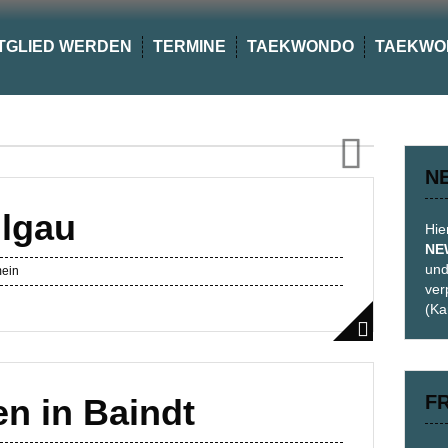
TGLIED WERDEN
TERMINE
TAEKWONDO
TAEKWO
N
Next
ulgau
Hie
NE
und
mein
ver
(Ka
F
en in Baindt