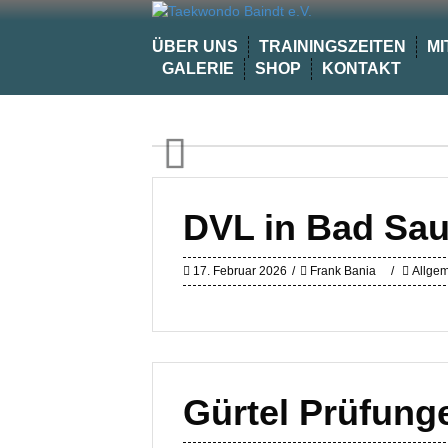
Skip
to
ÜBER UNS
TRAININGSZEITEN
MI
content
GALERIE
SHOP
KONTAKT
Previo
us
DVL in Bad Sa
17. Februar 2026
Frank Bania
Allge
Gürtel Prüfung