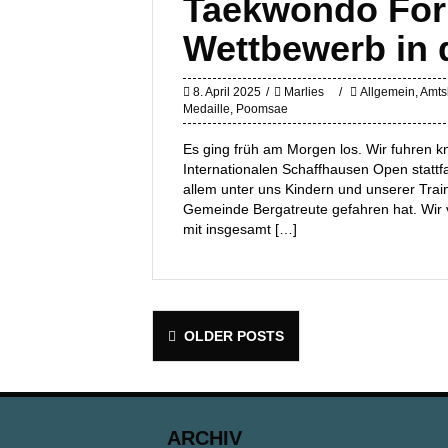
Taekwondo For
Wettbewerb in 
8. April 2025
Marlies
Allgemein
,
Amtsb
Medaille
,
Poomsae
Es ging früh am Morgen los. Wir fuhren 
Internationalen Schaffhausen Open stattf
allem unter uns Kindern und unserer Trai
Gemeinde Bergatreute gefahren hat. Wir
mit insgesamt […]
Posts
OLDER POSTS
navigation
ARCHIV