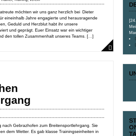
D
reute möchten wir uns ganz herzlich bei Dieter
ür eineinhalb Jahre engagierte und herausragende
[24
sen, Geduld und Herzblut habt ihr unsere
Mei
viert und geprägt. Euer Einsatz war ein wichtiger
Mar
nd den tollen Zusammenhalt unseres Teams. […]
U
chen
hrgang
S
g nach Gebrazhofen zum Breitensportlehrgang. Sie
O
en dem Wetter. Es gab klasse Trainingseinheiten in
T