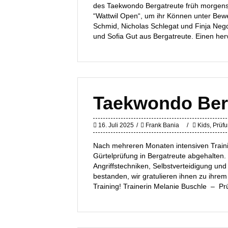
des Taekwondo Bergatreute früh morgens 
“Wattwil Open“, um ihr Können unter Bewe
Schmid, Nicholas Schlegat und Finja Negd
und Sofia Gut aus Bergatreute. Einen he
Taekwondo Ber
16. Juli 2025
Frank Bania
Kids
,
Prüf
Nach mehreren Monaten intensiven Train
Gürtelprüfung in Bergatreute abgehalte
Angriffstechniken, Selbstverteidigung un
bestanden, wir gratulieren ihnen zu ihre
Training! Trainerin Melanie Buschle – 