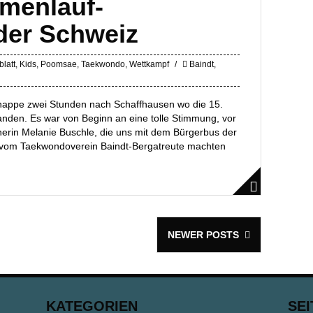
menlauf-
der Schweiz
latt
,
Kids
,
Poomsae
,
Taekwondo
,
Wettkampf
Baindt
,
knappe zwei Stunden nach Schaffhausen wo die 15.
anden. Es war von Beginn an eine tolle Stimmung, vor
nerin Melanie Buschle, die uns mit dem Bürgerbus der
 vom Taekwondoverein Baindt-Bergatreute machten
NEWER POSTS
KATEGORIEN
SEI