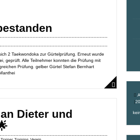
bestanden
sich 2 Taekwondoka zur Gürtelprüfung. Erneut wurde
, geprüft. Alle Teilnehmer konnten die Prüfung mit
lgreichen Prüfung. gelber Gürtel Stefan Bernhart
 Manthei
A
2
an Dieter und
kei
🌟
,
Trainer
,
Training
,
Verein