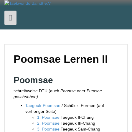
Skip
to
content
Poomsae Lernen II
Poomsae
schreibweise DTU (auch
Poomse
oder
Pumsae
geschrieben)
Taegeuk-Poomsae
/ Schüler- Formen (auf
vorheriger Seite)
1. Poomsae
Taegeuk Il-Chang
2. Poomsae
Taegeuk Ih-Chang
3. Poomsae
Taegeuk Sam-Chang