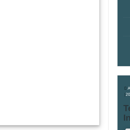
A
2
T
I