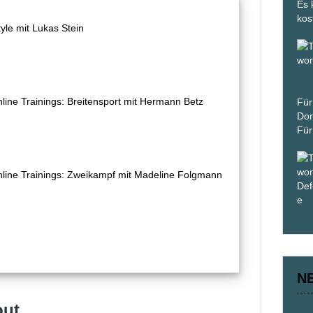
Es 
kos
le mit Lukas Stein
ine Trainings: Breitensport mit Hermann Betz
Für
Don
Für
ine Trainings: Zweikampf mit Madeline Folgmann
N
out