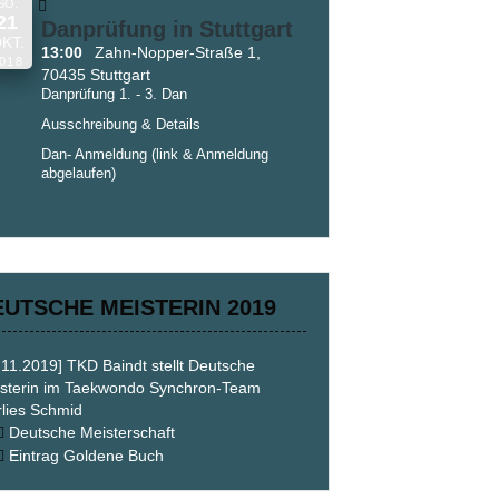
SO.
21
Danprüfung in Stuttgart
KT.
13:00
Zahn-Nopper-Straße 1,
018
70435 Stuttgart
Danprüfung 1. - 3. Dan
Ausschreibung & Details
Dan- Anmeldung
(link & Anmeldung
abgelaufen)
EUTSCHE MEISTERIN 2019
.11.2019] TKD Baindt stellt Deutsche
sterin im Taekwondo Synchron-Team
lies Schmid
Deutsche Meisterschaft
Eintrag Goldene Buch