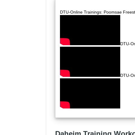
DTU-Online Trainings: Poomsae Freesty
DTU-Onl
DTU-Onl
Daheim Training Work