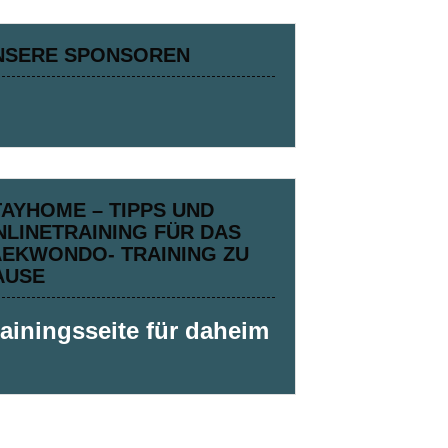
NSERE SPONSOREN
TAYHOME – TIPPS UND
NLINETRAINING FÜR DAS
AEKWONDO- TRAINING ZU
AUSE
rainingsseite für daheim