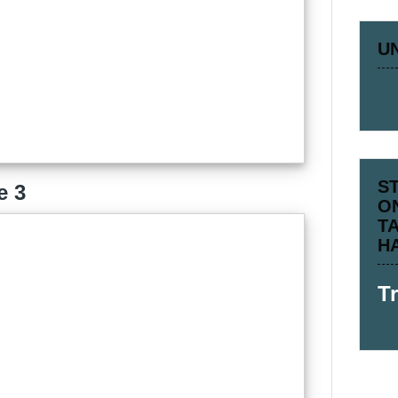
U
S
e 3
O
T
H
T