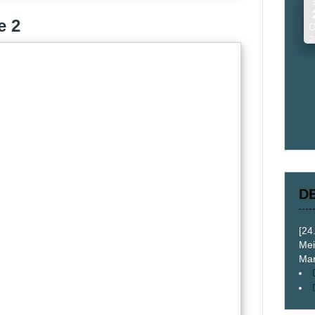
e 2
O
2
D
[24
Mei
Mar