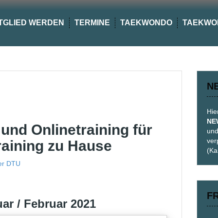
TGLIED WERDEN
TERMINE
TAEKWONDO
TAEKWO
N
Hie
NE
und Onlinetraining für
und
ver
aining zu Hause
(Ka
er DTU
F
ar / Februar 2021