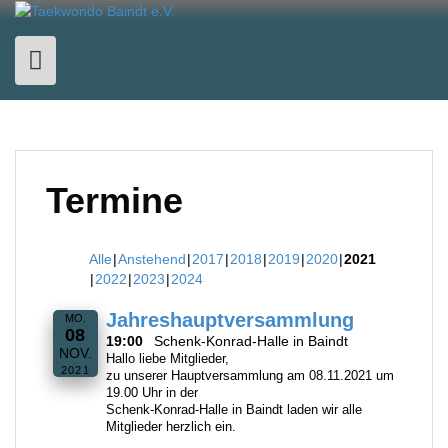
Skip
to
content
Termine
Alle
Anstehend
2017
2018
2019
2020
2021
2022
2023
2024
Jahreshauptversammlung
MO.
08
19:00
Schenk-Konrad-Halle in Baindt
NOV.
Hallo liebe Mitglieder,
2021
zu unserer Hauptversammlung am 08.11.2021 um
19.00 Uhr in der
Schenk-Konrad-Halle in Baindt laden wir alle
Mitglieder herzlich ein.