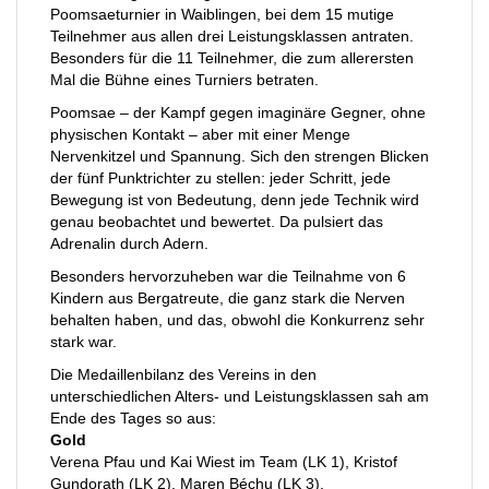
Poomsaeturnier in Waiblingen, bei dem 15 mutige
Teilnehmer aus allen drei Leistungsklassen antraten.
Besonders für die 11 Teilnehmer, die zum allerersten
Mal die Bühne eines Turniers betraten.
Poomsae – der Kampf gegen imaginäre Gegner, ohne
physischen Kontakt – aber mit einer Menge
Nervenkitzel und Spannung. Sich den strengen Blicken
der fünf Punktrichter zu stellen: jeder Schritt, jede
Bewegung ist von Bedeutung, denn jede Technik wird
genau beobachtet und bewertet. Da pulsiert das
Adrenalin durch Adern.
Besonders hervorzuheben war die Teilnahme von 6
Kindern aus Bergatreute, die ganz stark die Nerven
behalten haben, und das, obwohl die Konkurrenz sehr
stark war.
Die Medaillenbilanz des Vereins in den
unterschiedlichen Alters- und Leistungsklassen sah am
Ende des Tages so aus:
Gold
Verena Pfau und Kai Wiest im Team (LK 1), Kristof
Gundorath (LK 2), Maren Béchu (LK 3),