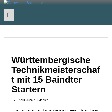
Skip
to
content
Württembergische
Technikmeisterschaf
t mit 15 Baindter
Startern
28. April 2024
Marlies
Einen aufregenden Tag erwartete unseren Verein beim