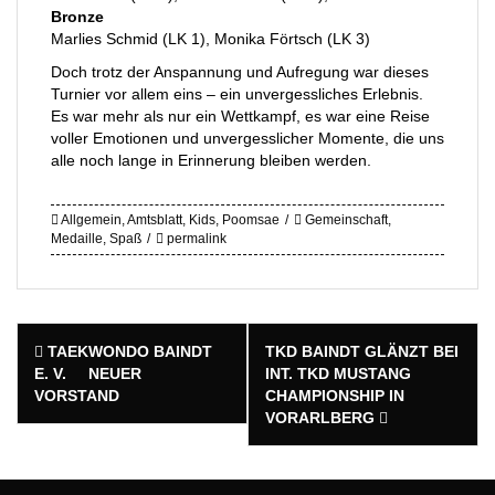
Bronze
Marlies Schmid (LK 1), Monika Förtsch (LK 3)
Doch trotz der Anspannung und Aufregung war dieses
Turnier vor allem eins – ein unvergessliches Erlebnis.
Es war mehr als nur ein Wettkampf, es war eine Reise
voller Emotionen und unvergesslicher Momente, die uns
alle noch lange in Erinnerung bleiben werden.
Allgemein
,
Amtsblatt
,
Kids
,
Poomsae
Gemeinschaft
,
Medaille
,
Spaß
permalink
Post
TAEKWONDO BAINDT
TKD BAINDT GLÄNZT BEI
navigation
E. V. NEUER
INT. TKD MUSTANG
VORSTAND
CHAMPIONSHIP IN
VORARLBERG